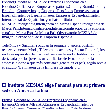
Exterior
,
Catedra MESIAS de Empresas Españolas en el
Exterior
,
Confianza en Empresas Españolas
,
Country Brand
,
Country
Branding
,
Country Image
,
Empresas Españolas
,
Empresas marca
España
,
Imagen de España
,
Imagen Empresas Españolas
,
Imagen
Internacional de España
,
Imagen País
,
Instituto
MESIAS
,
Inteligencia
,
Inteligencia de Marca España
,
Inteligencia de
Marca País
,
Internacionalización
,
Internacionalización de la empresa
española
,
Marca España
,
Marca País
,
Observatorio MESIAS de
Imagen Internacional de la Empresa Española
Telefónica y Santillana ocupan la segunda y tercera posición,
respectivamente. Moda, Telecomunicaciones y Sector Editorial, los
sectores españoles de más confianza en Ecuador Inditex ha sido
destacada por los jóvenes universitarios de Ecuador como la
empresa española que más confianza genera en el país, según revela
el estudio “La Imagen de la Empresa Española y…
El Instituto MESIAS elige Panamá para su primera
sede en América Latina
Prensa
Catedra MESIAS de Empresas Españolas en el
Exterior
,
Cátedras MESIAS
,
Empresas Españolas
,
Imagen de
España
,
Imagen Empresas Españolas
,
Imagen País
,
Instituto