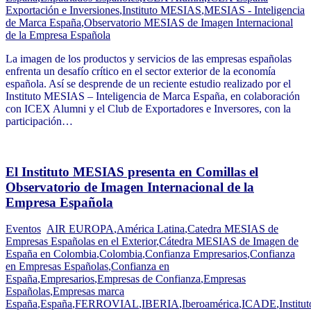
Exportación e Inversiones
,
Instituto MESIAS
,
MESIAS - Inteligencia
de Marca España
,
Observatorio MESIAS de Imagen Internacional
de la Empresa Española
La imagen de los productos y servicios de las empresas españolas
enfrenta un desafío crítico en el sector exterior de la economía
española. Así se desprende de un reciente estudio realizado por el
Instituto MESIAS – Inteligencia de Marca España, en colaboración
con ICEX Alumni y el Club de Exportadores e Inversores, con la
participación…
El Instituto MESIAS presenta en Comillas el
Observatorio de Imagen Internacional de la
Empresa Española
Eventos
AIR EUROPA
,
América Latina
,
Catedra MESIAS de
Empresas Españolas en el Exterior
,
Cátedra MESIAS de Imagen de
España en Colombia
,
Colombia
,
Confianza Empresarios
,
Confianza
en Empresas Españolas
,
Confianza en
España
,
Empresarios
,
Empresas de Confianza
,
Empresas
Españolas
,
Empresas marca
España
,
España
,
FERROVIAL
,
IBERIA
,
Iberoamérica
,
ICADE
,
Institut