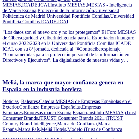
MESIAS
,
ICADE
,
ICAI
,
Instituto MESIAS
,
MESIAS - Inteligencia
de Marca España
,
Protección de la Información
,
Universidad
Politécnica de Madrid
,
Universidad Pontificia Comillas
,
Universidad
Pontificia Comillas ICADE-ICAI
“Los datos son el nuevo oro y no los protegemos” El Foro MESIAS
de Ciberseguridad y Ciberinteligencia para la Exportación inauguró
el curso 2022/2023 en la Universidad Pontificia Comillas ICADE-
ICAI, con su 8ª jornada, dedicada al “#Contraciberespionaje:
#Contramedidas para la protección personal de la información en
Directivos y Ejecutivos”. La digitalización de nuestras vidas y…
Meliá, la marca que mayor confianza genera en
España en la industria hotelera
Noticias
Baleares
,
Catedra MESIAS de Empresas Españolas en el
Exterior
,
Confianza
,
Empresas Españolas
,
Empresas
Familiares
,
Empresas marca España
,
España
,
Instituto MESIAS
,
iTrust
Consumer Brands
,
iTRUST Consumer Brands 2021
,
iTRUST
Country Brand Intelligence
,
Marca de Confianza
,
Marca
España
,
Marca País
,
Meliá Hotels
,
Modelo iTrust de Confianza