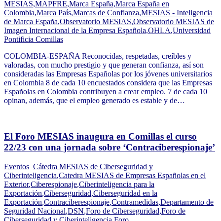
MESIAS
,
MAPFRE
,
Marca España
,
Marca España en
Colombia
,
Marca País
,
Marcas de Confianza
,
MESIAS - Inteligencia
de Marca España
,
Observatorio MESIAS
,
Observatorio MESIAS de
Imagen Internacional de la Empresa Española
,
OHLA
,
Universidad
Pontificia Comillas
COLOMBIA-ESPAÑA Reconocidas, respetadas, creíbles y
valoradas, con mucho prestigio y que generan confianza, así son
consideradas las Empresas Españolas por los jóvenes universitarios
en Colombia 8 de cada 10 encuestados considera que las Empresas
Españolas en Colombia contribuyen a crear empleo. 7 de cada 10
opinan, además, que el empleo generado es estable y de…
El Foro MESIAS inaugura en Comillas el curso
22/23 con una jornada sobre ‘Contraciberespionaje’
Eventos
Cátedra MESIAS de Ciberseguridad y
Ciberinteligencia
,
Catedra MESIAS de Empresas Españolas en el
Exterior
,
Ciberespionaje
,
Ciberinteligencia para la
Exportación
,
Ciberseguridad
,
Ciberseguridad en la
Exportación
,
Contraciberespionaje
,
Contramedidas
,
Departamento de
Seguridad Nacional
,
DSN
,
Foro de Ciberseguridad
,
Foro de
Ciberseguridad y Ciberinteligencia
,
Foro