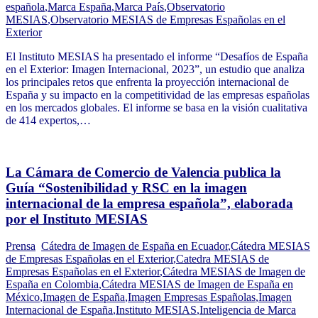
española
,
Marca España
,
Marca País
,
Observatorio
MESIAS
,
Observatorio MESIAS de Empresas Españolas en el
Exterior
El Instituto MESIAS ha presentado el informe “Desafíos de España
en el Exterior: Imagen Internacional, 2023”, un estudio que analiza
los principales retos que enfrenta la proyección internacional de
España y su impacto en la competitividad de las empresas españolas
en los mercados globales. El informe se basa en la visión cualitativa
de 414 expertos,…
La Cámara de Comercio de Valencia publica la
Guía “Sostenibilidad y RSC en la imagen
internacional de la empresa española”, elaborada
por el Instituto MESIAS
Prensa
Cátedra de Imagen de España en Ecuador
,
Cátedra MESIAS
de Empresas Españolas en el Exterior
,
Catedra MESIAS de
Empresas Españolas en el Exterior
,
Cátedra MESIAS de Imagen de
España en Colombia
,
Cátedra MESIAS de Imagen de España en
México
,
Imagen de España
,
Imagen Empresas Españolas
,
Imagen
Internacional de España
,
Instituto MESIAS
,
Inteligencia de Marca