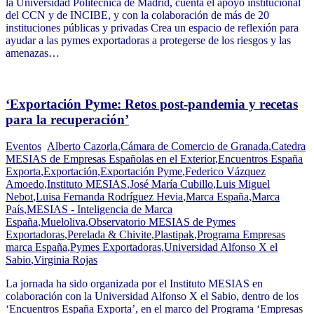
la Universidad Politécnica de Madrid, cuenta el apoyo institucional
del CCN y de INCIBE, y con la colaboración de más de 20
instituciones públicas y privadas Crea un espacio de reflexión para
ayudar a las pymes exportadoras a protegerse de los riesgos y las
amenazas…
‘Exportación Pyme: Retos post-pandemia y recetas
para la recuperación’
Eventos
Alberto Cazorla
,
Cámara de Comercio de Granada
,
Catedra
MESIAS de Empresas Españolas en el Exterior
,
Encuentros España
Exporta
,
Exportación
,
Exportación Pyme
,
Federico Vázquez
Amoedo
,
Instituto MESIAS
,
José María Cubillo
,
Luis Miguel
Nebot
,
Luisa Fernanda Rodríguez Hevia
,
Marca España
,
Marca
País
,
MESIAS - Inteligencia de Marca
España
,
Mueloliva
,
Observatorio MESIAS de Pymes
Exportadoras
,
Perelada & Chivite
,
Plastipak
,
Programa Empresas
marca España
,
Pymes Exportadoras
,
Universidad Alfonso X el
Sabio
,
Virginia Rojas
La jornada ha sido organizada por el Instituto MESIAS en
colaboración con la Universidad Alfonso X el Sabio, dentro de los
‘Encuentros España Exporta’, en el marco del Programa ‘Empresas