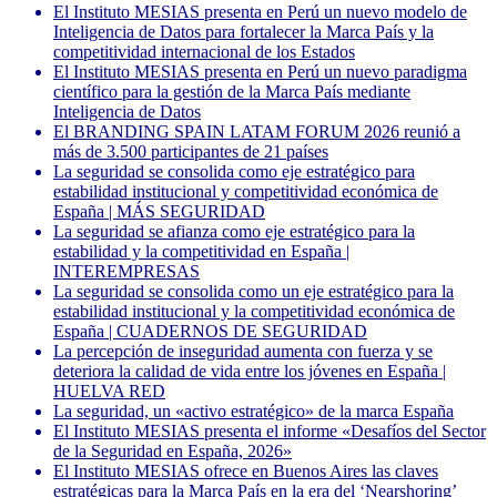
El Instituto MESIAS presenta en Perú un nuevo modelo de
Inteligencia de Datos para fortalecer la Marca País y la
competitividad internacional de los Estados
El Instituto MESIAS presenta en Perú un nuevo paradigma
científico para la gestión de la Marca País mediante
Inteligencia de Datos
El BRANDING SPAIN LATAM FORUM 2026 reunió a
más de 3.500 participantes de 21 países
La seguridad se consolida como eje estratégico para
estabilidad institucional y competitividad económica de
España | MÁS SEGURIDAD
La seguridad se afianza como eje estratégico para la
estabilidad y la competitividad en España |
INTEREMPRESAS
La seguridad se consolida como un eje estratégico para la
estabilidad institucional y la competitividad económica de
España | CUADERNOS DE SEGURIDAD
La percepción de inseguridad aumenta con fuerza y se
deteriora la calidad de vida entre los jóvenes en España |
HUELVA RED
La seguridad, un «activo estratégico» de la marca España
El Instituto MESIAS presenta el informe «Desafíos del Sector
de la Seguridad en España, 2026»
El Instituto MESIAS ofrece en Buenos Aires las claves
estratégicas para la Marca País en la era del ‘Nearshoring’