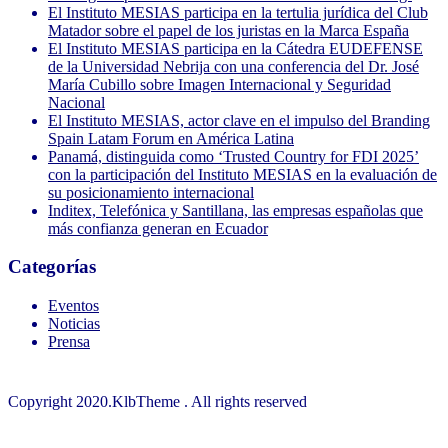
El Instituto MESIAS participa en la tertulia jurídica del Club
Matador sobre el papel de los juristas en la Marca España
El Instituto MESIAS participa en la Cátedra EUDEFENSE
de la Universidad Nebrija con una conferencia del Dr. José
María Cubillo sobre Imagen Internacional y Seguridad
Nacional
El Instituto MESIAS, actor clave en el impulso del Branding
Spain Latam Forum en América Latina
Panamá, distinguida como ‘Trusted Country for FDI 2025’
con la participación del Instituto MESIAS en la evaluación de
su posicionamiento internacional
Inditex, Telefónica y Santillana, las empresas españolas que
más confianza generan en Ecuador
Categorías
Eventos
Noticias
Prensa
Copyright 2020.KlbTheme . All rights reserved
© Instituto MESIAS – Inteligencia de Marca España