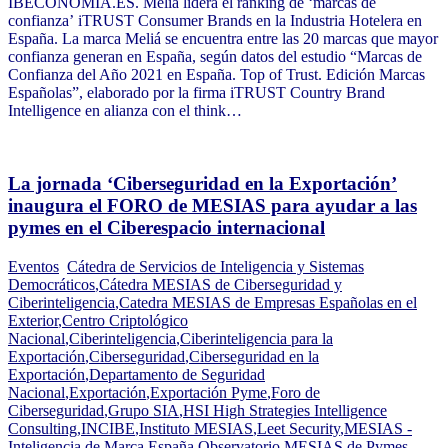
IBECONOMIA.ES. Meliá lidera el ranking de ‘marcas de
confianza’ iTRUST Consumer Brands en la Industria Hotelera en
España. La marca Meliá se encuentra entre las 20 marcas que mayor
confianza generan en España, según datos del estudio “Marcas de
Confianza del Año 2021 en España. Top of Trust. Edición Marcas
Españolas”, elaborado por la firma iTRUST Country Brand
Intelligence en alianza con el think…
La jornada ‘Ciberseguridad en la Exportación’
inaugura el FORO de MESIAS para ayudar a las
pymes en el Ciberespacio internacional
Eventos
Cátedra de Servicios de Inteligencia y Sistemas
Democráticos
,
Cátedra MESIAS de Ciberseguridad y
Ciberinteligencia
,
Catedra MESIAS de Empresas Españolas en el
Exterior
,
Centro Criptológico
Nacional
,
Ciberinteligencia
,
Ciberinteligencia para la
Exportación
,
Ciberseguridad
,
Ciberseguridad en la
Exportación
,
Departamento de Seguridad
Nacional
,
Exportación
,
Exportación Pyme
,
Foro de
Ciberseguridad
,
Grupo SIA
,
HSI High Strategies Intelligence
Consulting
,
INCIBE
,
Instituto MESIAS
,
Leet Security
,
MESIAS -
Inteligencia de Marca España
,
Observatorio MESIAS de Pymes