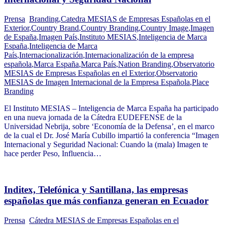
Prensa
Branding
,
Catedra MESIAS de Empresas Españolas en el
Exterior
,
Country Brand
,
Country Branding
,
Country Image
,
Imagen
de España
,
Imagen País
,
Instituto MESIAS
,
Inteligencia de Marca
España
,
Inteligencia de Marca
País
,
Internacionalización
,
Internacionalización de la empresa
española
,
Marca España
,
Marca País
,
Nation Branding
,
Observatorio
MESIAS de Empresas Españolas en el Exterior
,
Observatorio
MESIAS de Imagen Internacional de la Empresa Española
,
Place
Branding
El Instituto MESIAS – Inteligencia de Marca España ha participado
en una nueva jornada de la Cátedra EUDEFENSE de la
Universidad Nebrija, sobre ‘Economía de la Defensa’, en el marco
de la cual el Dr. José María Cubillo impartió la conferencia “Imagen
Internacional y Seguridad Nacional: Cuando la (mala) Imagen te
hace perder Peso, Influencia…
Inditex, Telefónica y Santillana, las empresas
españolas que más confianza generan en Ecuador
Prensa
Cátedra MESIAS de Empresas Españolas en el