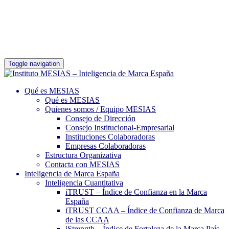
Toggle navigation
Qué es MESIAS
Qué es MESIAS
Quienes somos / Equipo MESIAS
Consejo de Dirección
Consejo Institucional-Empresarial
Instituciones Colaboradoras
Empresas Colaboradoras
Estructura Organizativa
Contacta con MESIAS
Inteligencia de Marca España
Inteligencia Cuantitativa
iTRUST – Índice de Confianza en la Marca
España
iTRUST CCAA – Índice de Confianza de Marca
de las CCAA
iStrength – Índice de Fortaleza de la Marca País