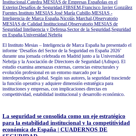
Institucional
,
Catedra MESIAS de Empresas Españolas en el
Exterior
,
Desafíos de Seguridad
,
FIBSEM
,
Francisco Javier González
Fuentes
,
Instituto MESIAS
,
José María Cubillo
,
MESIAS -
Inteligencia de Marca España
,
Nicolás Marchal
,
Observatorio
MESIAS de Calidad Institucional
,
Observatorio MESIAS de
Seguridad Inteligencia y Defensa
,
Sector de la Seguridad
,
Seguridad
en España
,
Universidad Nebrija
El Instituto Mesias – Inteligencia de Marca España ha presentado el
informe ‘Desafíos del Sector de la Seguridad en España 2026’
durante una jornada celebrada en Madrid junto a la Universidad
Nebrija y la Asociación de Directores de Seguridad (Adispo). El
estudio examina amenazas externas, carencias estructurales y
evolución profesional en un entorno marcado por la
interdependencia global. Según sus autores, la seguridad trasciende
la función operativa y adquiere dimensión estratégica para
instituciones y empresas, con implicaciones directas en
competitividad, estabilidad institucional y desarrollo económico.
La seguridad se consolida como un eje estratégico
para la estabilidad institucional y la competitividad
económica de España | CUADERNOS DE