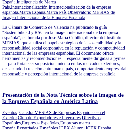
España
,
Inteligencia de Marca
País
,
Internacionalización
,
Internacionalización de la empresa
española
,
Marca España
,
Marca País
,
Observatorio MESIAS de
Imagen Internacional de la Empresa Española
La Cámara de Comercio de Valencia ha publicado la guía
“Sostenibilidad y RSC en la imagen internacional de la empresa
española”, elaborada por José María Cubillo, director del Instituto
MESIAS, que analiza el papel estratégico de la sostenibilidad y la
responsabilidad social corporativa en la reputación y competitividad
internacional de las empresas españolas. El documento ofrece
herramientas y recomendaciones —especialmente dirigidas a pymes
— para fortalecer su posicionamiento en los mercados exteriores,
destacando la relación entre marca país, comportamiento empresarial
responsable y percepción internacional de la empresa española.
Presentación de la Nota Técnica sobre la Imagen de
la Empresa Española en América Latina
Eventos
Catedra MESIAS de Empresas Españolas en el
Exterior
,
Club de Exportadores e Inversores
,
Directivos
Españoles
,
Empresas Españolas
,
Empresas marca
España
,
Expatriados Españoles
,
ICEX Alumni
,
ICEX España