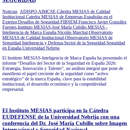
SEGURIDAD
Noticias
ADISPO
,
AIMCSE
,
Cátedra MESIAS de Calidad
Institucional
,
Catedra MESIAS de Empresas Españolas en el
Exterior
,
Desafíos de Seguridad
,
FIBSEM
,
Francisco Javier González
Fuentes
,
Instituto MESIAS
,
José María Cubillo
,
MESIAS -
Inteligencia de Marca España
,
Nicolás Marchal
,
Observatorio
MESIAS de Calidad Institucional
,
Observatorio MESIAS de
Seguridad Inteligencia y Defensa
,
Sector de la Seguridad
,
Seguridad
en España
,
Universidad Nebrija
El Instituto MESIAS-Inteligencia de Marca España ha presentado el
informe “Desafíos del Sector de la Seguridad en España 2026:
Estrategia, Innovación y Talento”, un análisis integral que pone de
manifiesto el papel creciente de la seguridad como “activo
estratégico” de la marca España, clave para la estabilidad
institucional, el desarrollo económico y la competitividad
empresarial.
El Instituto MESIAS participa en la Cátedra
EUDEFENSE de la Universidad Nebrija con una
conferencia del Dr. José María Cubillo sobre Imagen
Internacional y Seguridad Nacional