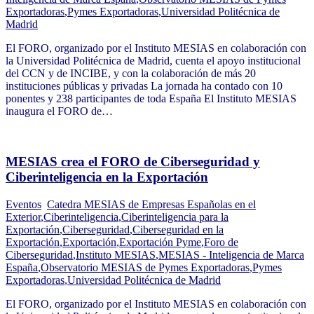
Exportadoras
,
Pymes Exportadoras
,
Universidad Politécnica de
Madrid
El FORO, organizado por el Instituto MESIAS en colaboración con
la Universidad Politécnica de Madrid, cuenta el apoyo institucional
del CCN y de INCIBE, y con la colaboración de más 20
instituciones públicas y privadas La jornada ha contado con 10
ponentes y 238 participantes de toda España El Instituto MESIAS
inaugura el FORO de…
MESIAS crea el FORO de Ciberseguridad y
Ciberinteligencia en la Exportación
Eventos
Catedra MESIAS de Empresas Españolas en el
Exterior
,
Ciberinteligencia
,
Ciberinteligencia para la
Exportación
,
Ciberseguridad
,
Ciberseguridad en la
Exportación
,
Exportación
,
Exportación Pyme
,
Foro de
Ciberseguridad
,
Instituto MESIAS
,
MESIAS - Inteligencia de Marca
España
,
Observatorio MESIAS de Pymes Exportadoras
,
Pymes
Exportadoras
,
Universidad Politécnica de Madrid
El FORO, organizado por el Instituto MESIAS en colaboración con