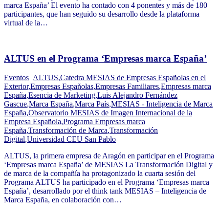
marca España’ El evento ha contado con 4 ponentes y más de 180
participantes, que han seguido su desarrollo desde la plataforma
virtual de la…
ALTUS en el Programa ‘Empresas marca España’
Eventos
ALTUS
,
Catedra MESIAS de Empresas Españolas en el
Exterior
,
Empresas Españolas
,
Empresas Familiares
,
Empresas marca
España
,
Esencia de Marketing
,
Luis Alejandro Fernández
Gascue
,
Marca España
,
Marca País
,
MESIAS - Inteligencia de Marca
España
,
Observatorio MESIAS de Imagen Internacional de la
Empresa Española
,
Programa Empresas marca
España
,
Transformación de Marca
,
Transformación
Digital
,
Universidad CEU San Pablo
ALTUS, la primera empresa de Aragón en participar en el Programa
‘Empresas marca España’ de MESIAS La Transformación Digital y
de marca de la compañía ha protagonizado la cuarta sesión del
Programa ALTUS ha participado en el Programa ‘Empresas marca
España’, desarrollado por el think tank MESIAS – Inteligencia de
Marca España, en colaboración con…