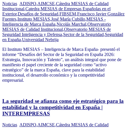
Noticias
ADISPO
,
AIMCSE
,
Cátedra MESIAS de Calidad
Institucional
,
Catedra MESIAS de Empresas Españolas en el
Exterior
,
Desafíos de Seguridad
,
FIBSEM
,
Francisco Javier González
Fuentes
,
Instituto MESIAS
,
José María Cubillo
,
MESIAS -
Inteligencia de Marca España
,
Nicolás Marchal
,
Observatorio
MESIAS de Calidad Institucional
,
Observatorio MESIAS de
Seguridad Inteligencia y Defensa
,
Sector de la Seguridad
,
Seguridad
en España
,
Universidad Nebrija
El Instituto MESIAS – Inteligencia de Marca España- presentó el
informe “Desafíos del Sector de la Seguridad en España 2026:
Estrategia, Innovación y Talento”, un análisis integral que pone de
manifiesto el papel creciente de la seguridad como “activo
estratégico” de la marca España, clave para la estabilidad
institucional, el desarrollo económico y la competitividad
empresarial.
La seguridad se afianza como eje estratégico para la
estabilidad y la competitividad en España |
INTEREMPRESAS
Noticias
ADISPO
,
AIMCSE
,
Cátedra MESIAS de Calidad