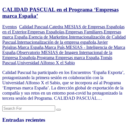
CALIDAD PASCUAL en el Programa ‘Empresas
marca España’
Eventos
Calidad Pascual
,
Catedra MESIAS de Empresas Españolas
en el Exterior
,
Empresas Españolas
,
Empresas Familiares
,
Empresas
marca España
,
Esencia de Marketing
,
Internacionalización de Calidad
Pascual
,
Internacionalización de la empresa española
,
Javier
Pujalras
,
Marca España
,
Marca País
,
MESIAS - Inteligencia de Marca
España
,
Observatorio MESIAS de Imagen Internacional de la
Empresa Española
,
Programa Empresas marca España
,
Tomás
Pascual
,
Universidad Alfonso X el Sabio
Calidad Pascual ha participado en los Encuentros ‘España Exporta’,
protagonizando la primera sesión en colaboración con la
Universidad Alfonso X el Sabio, que se incorpora así al Programa
‘Empresas marca España’. La dirección global de exportación de la
compañía y sus retos en un entorno post-covid ha protagonizado la
tercera sesión del Programa. CALIDAD PASCUAL…
Entradas recientes