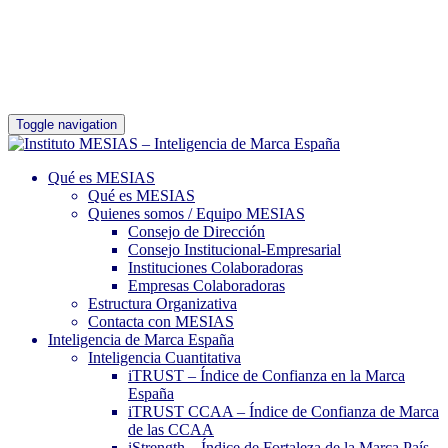
Toggle navigation
Qué es MESIAS
Qué es MESIAS
Quienes somos / Equipo MESIAS
Consejo de Dirección
Consejo Institucional-Empresarial
Instituciones Colaboradoras
Empresas Colaboradoras
Estructura Organizativa
Contacta con MESIAS
Inteligencia de Marca España
Inteligencia Cuantitativa
iTRUST – Índice de Confianza en la Marca
España
iTRUST CCAA – Índice de Confianza de Marca
de las CCAA
iStrength – Índice de Fortaleza de la Marca País