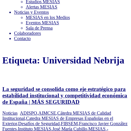
Estudios MESIAS
Alertas MESIAS
Noticias y Eventos
MESIAS en los Medios
Eventos MESIAS
Sala de Prensa
Colaboradores
Contacto
Etiqueta:
Universidad Nebrija
La seguridad se consolida como eje estratégico para
estabilidad institucional y competitividad económica
de España | MÁS SEGURIDAD
Noticias
ADISPO
,
AIMCSE
,
Cátedra MESIAS de Calidad
Institucional
,
Catedra MESIAS de Empresas Españolas en el
Exterior
,
Desafíos de Seguridad
,
FIBSEM
,
Francisco Javier González
Fuentes
,
Instituto MESIAS
,
José María Cubillo
,
MESIAS -