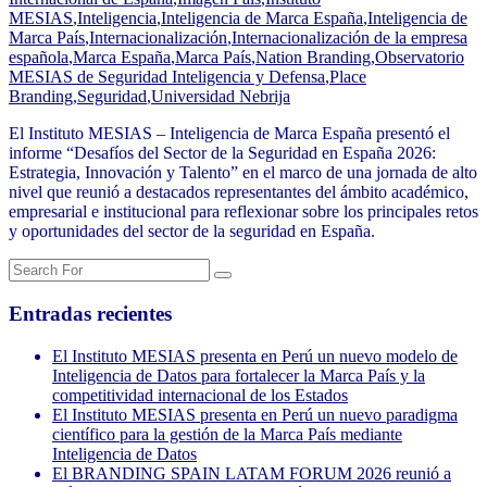
MESIAS
,
Inteligencia
,
Inteligencia de Marca España
,
Inteligencia de
Marca País
,
Internacionalización
,
Internacionalización de la empresa
española
,
Marca España
,
Marca País
,
Nation Branding
,
Observatorio
MESIAS de Seguridad Inteligencia y Defensa
,
Place
Branding
,
Seguridad
,
Universidad Nebrija
El Instituto MESIAS – Inteligencia de Marca España presentó el
informe “Desafíos del Sector de la Seguridad en España 2026:
Estrategia, Innovación y Talento” en el marco de una jornada de alto
nivel que reunió a destacados representantes del ámbito académico,
empresarial e institucional para reflexionar sobre los principales retos
y oportunidades del sector de la seguridad en España.
Entradas recientes
El Instituto MESIAS presenta en Perú un nuevo modelo de
Inteligencia de Datos para fortalecer la Marca País y la
competitividad internacional de los Estados
El Instituto MESIAS presenta en Perú un nuevo paradigma
científico para la gestión de la Marca País mediante
Inteligencia de Datos
El BRANDING SPAIN LATAM FORUM 2026 reunió a