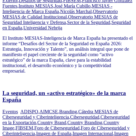
Exterior
,
Desafíos de Seguridad
,
FIBSEM
,
Francisco Javier González
Fuentes
,
Instituto MESIAS
,
José María Cubillo
,
MESIAS -
Inteligencia de Marca España
,
Nicolás Marchal
,
Observatorio
MESIAS de Calidad Institucional
,
Observatorio MESIAS de
Seguridad Inteligencia y Defensa
,
Sector de la Seguridad
,
Seguridad
en España
,
Universidad Nebrija
El Instituto MESIAS-Inteligencia de Marca España ha presentado el
informe “Desafíos del Sector de la Seguridad en España 2026:
Estrategia, Innovación y Talento”, un análisis integral que pone de
manifiesto el papel creciente de la seguridad como “activo
estratégico” de la marca España, clave para la estabilidad
institucional, el desarrollo económico y la competitividad
empresarial.
La seguridad, un «activo estratégico» de la marca
España
Eventos
ADISPO
,
AIMCSE
,
Branding
,
Cátedra MESIAS de
Ciberseguridad y Ciberinteligencia
,
Ciberseguridad
,
Ciberseguridad
en la Exportación
,
Country Brand
,
Country Branding
,
Country
Image
,
FIBSEM
,
Foro de Ciberseguridad
,
Foro de Ciberseguridad y
Ciberinteligencia
,
Imagen de España
,
Imagen Internacional
,
Imagen