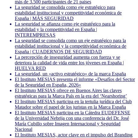
más de 3.500 participantes de 21 países
La seguridad se consolida como eje estratégico para
estabilidad institucional y competitividad económica de
España | MÁS SEGURIDAD
La seguridad se afianza como eje estratégico para la
estabilidad y la competitividad en España |
INTEREMPRESAS
La seguridad se consolida como un eje estratégico para la
estabilidad institucional y la competitividad económica de
España | CUADERNOS DE SEGURIDAD
La percepción de inseguridad aumenta con fuerza y se
deteriora la calidad de vida entre los jóvenes en España |
HUELVA RED
La seguridad, un «activo estratégico» de la marca España
El Instituto MESIAS presenta el informe «Desafíos del Sector
de la Seguridad en España, 2026»
El Instituto MESIAS ofrece en Buenos Aires las claves
estratégicas para la Marca País en la era del ‘Nearshoring’
El Instituto MESIAS participa en la tertulia jurídica del Club
Matador sobre el papel de los juristas en la Marca España
El Instituto MESIAS participa en la Cátedra EUDEFENSE
de la Universidad Nebrija con una conferencia del Dr. José
María Cubillo sobre Imagen Internacional y Seguridad
Nacional
El Instituto MESIAS, actor clave en el impulso del Branding