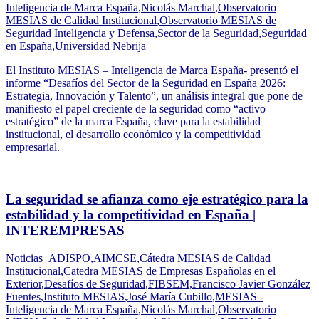
Inteligencia de Marca España
,
Nicolás Marchal
,
Observatorio
MESIAS de Calidad Institucional
,
Observatorio MESIAS de
Seguridad Inteligencia y Defensa
,
Sector de la Seguridad
,
Seguridad
en España
,
Universidad Nebrija
El Instituto MESIAS – Inteligencia de Marca España- presentó el
informe “Desafíos del Sector de la Seguridad en España 2026:
Estrategia, Innovación y Talento”, un análisis integral que pone de
manifiesto el papel creciente de la seguridad como “activo
estratégico” de la marca España, clave para la estabilidad
institucional, el desarrollo económico y la competitividad
empresarial.
La seguridad se afianza como eje estratégico para la
estabilidad y la competitividad en España |
INTEREMPRESAS
Noticias
ADISPO
,
AIMCSE
,
Cátedra MESIAS de Calidad
Institucional
,
Catedra MESIAS de Empresas Españolas en el
Exterior
,
Desafíos de Seguridad
,
FIBSEM
,
Francisco Javier González
Fuentes
,
Instituto MESIAS
,
José María Cubillo
,
MESIAS -
Inteligencia de Marca España
,
Nicolás Marchal
,
Observatorio