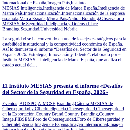
Internacional de España
,
Imagen País
,
Instituto
MESIAS
,
Inteligencia
,
Inteligencia de Marca España
,
Inteligencia de
Marca País
,
Internacionalización
,
Internacionalización de la empresa
española
,
Marca España
,
Marca País
,
Nation Branding
,
Observatorio
MESIAS de Seguridad Inteligencia y Defensa
,
Place
Branding
,
Seguridad
,
Universidad Nebrija
La seguridad se ha convertido en una de los ejes estratégicos para la
estabilidad institucional y la competitividad económica de España.
Así lo demuestra el informe “Desafíos del Sector de la Seguridad en
España 2026: Estrategia, Innovación y Talento”, elaborado por el
Instituto MESIAS – Inteligencia de Marca España, que analiza el
estado actual del…
El Instituto MESIAS presenta el informe «Desafíos
del Sector de la Seguridad en España, 2026»
Eventos
ADISPO
,
AIMCSE
,
Branding
,
Cátedra MESIAS de
Ciberseguridad y Ciberinteligencia
,
Ciberseguridad
,
Ciberseguridad
en la Exportación
,
Country Brand
,
Country Branding
,
Country
Image
,
FIBSEM
,
Foro de Ciberseguridad
,
Foro de Ciberseguridad y
Ciberinteligencia
,
Imagen de España
,
Imagen Internacional
,
Imagen
Internacional de España
,
Imagen País
,
Instituto