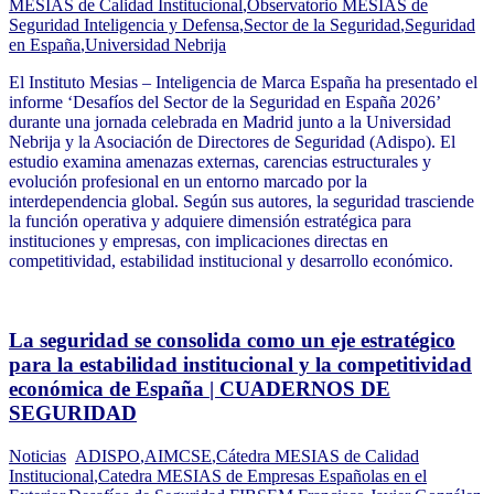
MESIAS de Calidad Institucional
,
Observatorio MESIAS de
Seguridad Inteligencia y Defensa
,
Sector de la Seguridad
,
Seguridad
en España
,
Universidad Nebrija
El Instituto Mesias – Inteligencia de Marca España ha presentado el
informe ‘Desafíos del Sector de la Seguridad en España 2026’
durante una jornada celebrada en Madrid junto a la Universidad
Nebrija y la Asociación de Directores de Seguridad (Adispo). El
estudio examina amenazas externas, carencias estructurales y
evolución profesional en un entorno marcado por la
interdependencia global. Según sus autores, la seguridad trasciende
la función operativa y adquiere dimensión estratégica para
instituciones y empresas, con implicaciones directas en
competitividad, estabilidad institucional y desarrollo económico.
La seguridad se consolida como un eje estratégico
para la estabilidad institucional y la competitividad
económica de España | CUADERNOS DE
SEGURIDAD
Noticias
ADISPO
,
AIMCSE
,
Cátedra MESIAS de Calidad
Institucional
,
Catedra MESIAS de Empresas Españolas en el