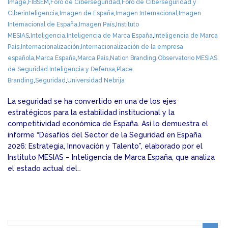
Image
,
FIBSEM
,
Foro de Ciberseguridad
,
Foro de Ciberseguridad y
Ciberinteligencia
,
Imagen de España
,
Imagen Internacional
,
Imagen
Internacional de España
,
Imagen País
,
Instituto
MESIAS
,
Inteligencia
,
Inteligencia de Marca España
,
Inteligencia de Marca
País
,
Internacionalización
,
Internacionalización de la empresa
española
,
Marca España
,
Marca País
,
Nation Branding
,
Observatorio MESIAS
de Seguridad Inteligencia y Defensa
,
Place
Branding
,
Seguridad
,
Universidad Nebrija
La seguridad se ha convertido en una de los ejes
estratégicos para la estabilidad institucional y la
competitividad económica de España. Así lo demuestra el
informe “Desafíos del Sector de la Seguridad en España
2026: Estrategia, Innovación y Talento”, elaborado por el
Instituto MESIAS – Inteligencia de Marca España, que analiza
el estado actual del…