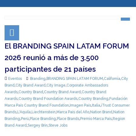
El BRANDING SPAIN LATAM FORUM
2026 reunió a más de 3.500
participantes de 21 países
Eventos
Branding
,
BRANDING SPAIN LATAM FORUM
,
California
,
City
Brand
,
City Brand Award
,
City Image
,
Corporate Ambassadors
Awards
,
Country Brand
,
Country Brand Award
,
Country Brand
Awards
,
Country Brand Foundation Awards
,
Country Branding
,
Fundación
Marca País Country Brand Foundation
,
Imagen País
,
Italia
,
iTrust Consumer
Brands
,
L'Aquila
,
Liechtenstein
,
Marca País del Año
,
Nation Brand
,
Nation
Branding
,
Perú
,
Place Branding
,
Place Brands
,
Premio Marca País
,
Region
Brand Award
,
Sergey Brin
,
Steve Jobs