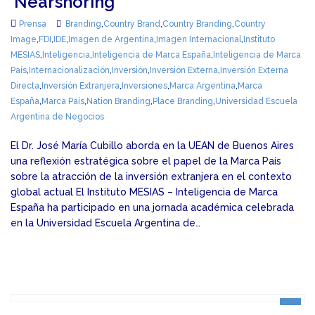
‘Nearshoring’
Prensa
Branding
,
Country Brand
,
Country Branding
,
Country
Image
,
FDI
,
IDE
,
Imagen de Argentina
,
Imagen Internacional
,
Instituto
MESIAS
,
Inteligencia
,
Inteligencia de Marca España
,
Inteligencia de Marca
País
,
Internacionalización
,
Inversión
,
Inversión Externa
,
Inversión Externa
Directa
,
Inversión Extranjera
,
Inversiones
,
Marca Argentina
,
Marca
España
,
Marca País
,
Nation Branding
,
Place Branding
,
Universidad Escuela
Argentina de Negocios
El Dr. José María Cubillo aborda en la UEAN de Buenos Aires
una reflexión estratégica sobre el papel de la Marca País
sobre la atracción de la inversión extranjera en el contexto
global actual El Instituto MESIAS – Inteligencia de Marca
España ha participado en una jornada académica celebrada
en la Universidad Escuela Argentina de…