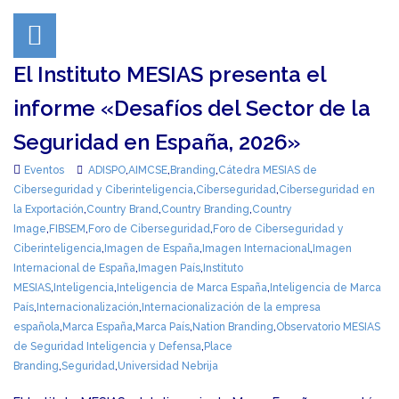
El Instituto MESIAS presenta el
informe «Desafíos del Sector de la
Seguridad en España, 2026»
Eventos
ADISPO
,
AIMCSE
,
Branding
,
Cátedra MESIAS de
Ciberseguridad y Ciberinteligencia
,
Ciberseguridad
,
Ciberseguridad en
la Exportación
,
Country Brand
,
Country Branding
,
Country
Image
,
FIBSEM
,
Foro de Ciberseguridad
,
Foro de Ciberseguridad y
Ciberinteligencia
,
Imagen de España
,
Imagen Internacional
,
Imagen
Internacional de España
,
Imagen País
,
Instituto
MESIAS
,
Inteligencia
,
Inteligencia de Marca España
,
Inteligencia de Marca
País
,
Internacionalización
,
Internacionalización de la empresa
española
,
Marca España
,
Marca País
,
Nation Branding
,
Observatorio MESIAS
de Seguridad Inteligencia y Defensa
,
Place
Branding
,
Seguridad
,
Universidad Nebrija