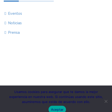
Eventos
Noticias
Prensa
Usamos cookies para asegurar que te damos la mejor
experiencia en nuestra web. Si continúas usando este sitio,
Copyright 2020.KlbTheme . All rights reserved
asumiremos que estás de acuerdo con ello.
© Instituto MESIAS – Inteligencia de Marca España
Aceptar