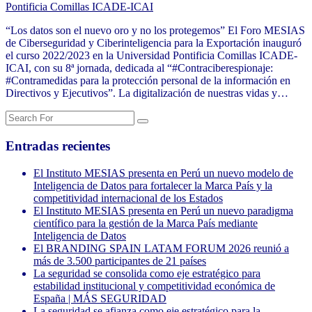
Pontificia Comillas ICADE-ICAI
“Los datos son el nuevo oro y no los protegemos” El Foro MESIAS
de Ciberseguridad y Ciberinteligencia para la Exportación inauguró
el curso 2022/2023 en la Universidad Pontificia Comillas ICADE-
ICAI, con su 8ª jornada, dedicada al “#Contraciberespionaje:
#Contramedidas para la protección personal de la información en
Directivos y Ejecutivos”. La digitalización de nuestras vidas y…
Entradas recientes
El Instituto MESIAS presenta en Perú un nuevo modelo de
Inteligencia de Datos para fortalecer la Marca País y la
competitividad internacional de los Estados
El Instituto MESIAS presenta en Perú un nuevo paradigma
científico para la gestión de la Marca País mediante
Inteligencia de Datos
El BRANDING SPAIN LATAM FORUM 2026 reunió a
más de 3.500 participantes de 21 países
La seguridad se consolida como eje estratégico para
estabilidad institucional y competitividad económica de
España | MÁS SEGURIDAD
La seguridad se afianza como eje estratégico para la