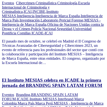
Eventos
Cibercrimen
,
Criminalística
,
Criminología
,
Escuela
Internacional de Criminología y
Criminalística
,
ICAI
,
INCIBE
,
Instituto
MESIAS
,
Inteligencia
,
Inteligencia de Marca España
,
Inteligencia de
Marca País
,
Investigación
,
Laboratorio Pericial Forense
,
MESIAS -
Inteligencia de Marca España
,
Oficina de Naciones Unidas contra la
Droga y el Crimen
,
Policía Nacional
,
Seguridad
,
Universidad
Pontificia Comillas ICADE-ICAI
El pasado mes de octubre, se celebró en Madrid el II Congreso de
Técnicas Avanzadas de Ciberseguridad y Cibercrimen 2023, un
evento de referencia para los profesionales del sector que contó con
la colaboración y participación del Instituto MESIAS – Inteligencia
de Marca España, entre otras entidades. El congreso, organizado por
la Escuela Internacional de…
El Instituto MESIAS celebra en ICADE la primera
jornada del BRANDING SPAIN LATAM FORUM
Eventos
Branding
,
BRANDING SPAIN LATAM
FORUM
,
ICADE
,
Instituto MESIAS
,
Interbrand
,
Marca
Colombia
,
Marca País
,
Marca Perú
,
MESIAS - Inteligencia de Marca