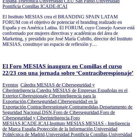
España
,
Telefónica
,
Universidad CEU San Pablo
,
Universidad
Pontificia Comillas ICADE-ICAI
El Instituto MESIAS crea el BRANDING SPAIN LATAM
FORUM con el objetivo de potenciar el branding realizado en
España y en América Latina. El FORUM, cuyo Consejo Asesor está
conformado por mujeres directivas y académicas del área de
Marketing, y presidido por José María Cubillo, director del Instituto
MESIAS, constituye un espacio de reflexión y…
El Foro MESIAS inaugura en Comillas el curso
22/23 con una jornada sobre ‘Contraciberespionaje’
Eventos
Cátedra MESIAS de Ciberseguridad y
Ciberinteligencia
,
Catedra MESIAS de Empresas Españolas en el
Exterior
,
Ciberespionaje
,
Ciberinteligencia para la
Exportación
,
Ciberseguridad
,
Ciberseguridad en la
Exportación
,
Contraciberespionaje
,
Contramedidas
,
Departamento de
Seguridad Nacional
,
DSN
,
Foro de Ciberseguridad
,
Foro de
Ciberseguridad y Ciberinteligencia
,
Foro
MESIAS
,
ICADE
,
ICAI
,
Instituto MESIAS
,
MESIAS - Inteligencia
de Marca España
,
Protección de la Información
,
Universidad
Politécnica de Madrid
,
Universidad Pontificia Comillas
,
Universidad