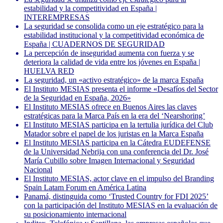
estabilidad y la competitividad en España |
INTEREMPRESAS
La seguridad se consolida como un eje estratégico para la
estabilidad institucional y la competitividad económica de
España | CUADERNOS DE SEGURIDAD
La percepción de inseguridad aumenta con fuerza y se
deteriora la calidad de vida entre los jóvenes en España |
HUELVA RED
La seguridad, un «activo estratégico» de la marca España
El Instituto MESIAS presenta el informe «Desafíos del Sector
de la Seguridad en España, 2026»
El Instituto MESIAS ofrece en Buenos Aires las claves
estratégicas para la Marca País en la era del ‘Nearshoring’
El Instituto MESIAS participa en la tertulia jurídica del Club
Matador sobre el papel de los juristas en la Marca España
El Instituto MESIAS participa en la Cátedra EUDEFENSE
de la Universidad Nebrija con una conferencia del Dr. José
María Cubillo sobre Imagen Internacional y Seguridad
Nacional
El Instituto MESIAS, actor clave en el impulso del Branding
Spain Latam Forum en América Latina
Panamá, distinguida como ‘Trusted Country for FDI 2025’
con la participación del Instituto MESIAS en la evaluación de
su posicionamiento internacional