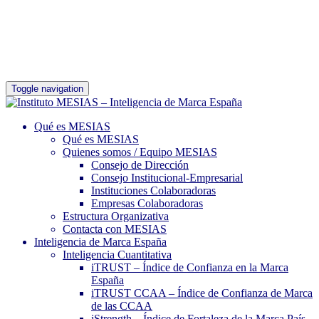
Toggle navigation
Qué es MESIAS
Qué es MESIAS
Quienes somos / Equipo MESIAS
Consejo de Dirección
Consejo Institucional-Empresarial
Instituciones Colaboradoras
Empresas Colaboradoras
Estructura Organizativa
Contacta con MESIAS
Inteligencia de Marca España
Inteligencia Cuantitativa
iTRUST – Índice de Confianza en la Marca
España
iTRUST CCAA – Índice de Confianza de Marca
de las CCAA
iStrength – Índice de Fortaleza de la Marca País