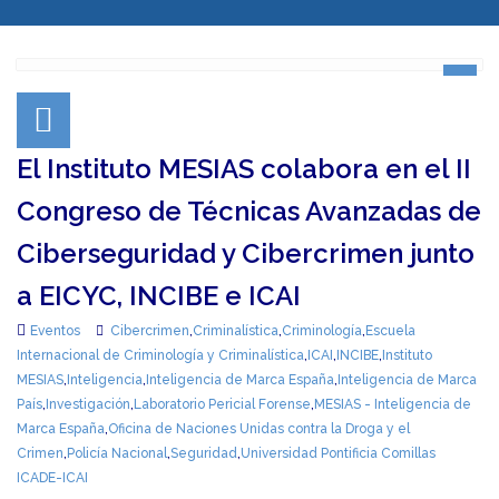
El Instituto MESIAS colabora en el II
Congreso de Técnicas Avanzadas de
Ciberseguridad y Cibercrimen junto
a EICYC, INCIBE e ICAI
Eventos
Cibercrimen
,
Criminalística
,
Criminología
,
Escuela
Internacional de Criminología y Criminalística
,
ICAI
,
INCIBE
,
Instituto
MESIAS
,
Inteligencia
,
Inteligencia de Marca España
,
Inteligencia de Marca
País
,
Investigación
,
Laboratorio Pericial Forense
,
MESIAS - Inteligencia de
Marca España
,
Oficina de Naciones Unidas contra la Droga y el
Crimen
,
Policía Nacional
,
Seguridad
,
Universidad Pontificia Comillas
ICADE-ICAI