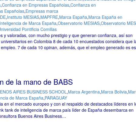
s
,
Confianza en Empresas Españolas
,
Confianza en
s Españolas
,
Empresas marca
ADE
,
Instituto MESIAS
,
MAPFRE
,
Marca España
,
Marca España en
Inteligencia de Marca España
,
Observatorio MESIAS
,
Observatorio MES
niversidad Pontificia Comillas
y valoradas, con mucho prestigio y que generan confianza, así son
universitarios en Colombia 8 de cada 10 encuestados considera que l
 empleo. 7 de cada 10 opinan, además, que el empleo generado es es
ón de la mano de BABS
ENOS AIRES BUSINESS SCHOOL
,
Marca Argentina
,
Marca Bolivia
,
Mar
encia de Marca España
,
PARAGUAY
en el mercado europeo y con el respaldo de destacados líderes en l
hink tank de inteligencia de marca país líder de España desembarca en
Consultora Buenos Aires Business…