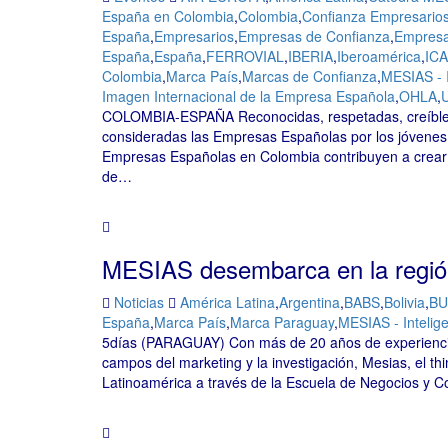
España en Colombia
,
Colombia
,
Confianza Empresario
España
,
Empresarios
,
Empresas de Confianza
,
Empresa
España
,
España
,
FERROVIAL
,
IBERIA
,
Iberoamérica
,
IC
Colombia
,
Marca País
,
Marcas de Confianza
,
MESIAS - 
Imagen Internacional de la Empresa Española
,
OHLA
,
U
COLOMBIA-ESPAÑA Reconocidas, respetadas, creíbles 
consideradas las Empresas Españolas por los jóvenes 
Empresas Españolas en Colombia contribuyen a crear
de…
MESIAS desembarca en la regi
Noticias
América Latina
,
Argentina
,
BABS
,
Bolivia
,
BU
España
,
Marca País
,
Marca Paraguay
,
MESIAS - Intelig
5días (PARAGUAY) Con más de 20 años de experiencia 
campos del marketing y la investigación, Mesias, el t
Latinoamérica a través de la Escuela de Negocios y 