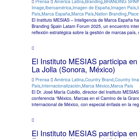
Prensa
América Latina
,
Branding
,
BRANDING SPAI
Image
,
Iberoamérica
,
Imagen de España
,
Imagen País
,
País
,
Marca España
,
Marca País
,
Nation Branding
,
Place
El Instituto MESIAS – Inteligencia de Marca España h
Branding Spain Latam Forum 2025, un encuentro inter
reflexión estratégica sobre la gestión de marcas país
El Instituto MESIAS participa en 
La Jolla (Sonora, México)
Prensa
América Latina
,
Country Brand
,
Country Im
País
,
Internacionalización
,
Marca México
,
Marca País
El Dr. José María Cubillo, director del Instituto MESIAS,
conferencia “México, Marcas en el Camino de la Grande
internacional de México, con especial énfasis en la 
El Instituto MESIAS participa e