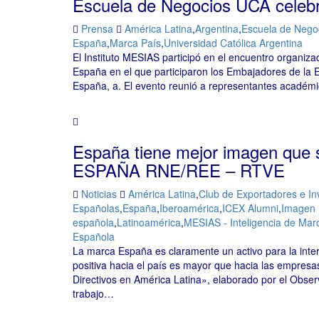
Escuela de Negocios UCA celeb
Prensa
América Latina
,
Argentina
,
Escuela de Nego
España
,
Marca País
,
Universidad Católica Argentina
El Instituto MESIAS participó en el encuentro organiz
España en el que participaron los Embajadores de la E
España, a. El evento reunió a representantes académic
España tiene mejor imagen que
ESPAÑA RNE/REE – RTVE
Noticias
América Latina
,
Club de Exportadores e In
Españolas
,
España
,
Iberoamérica
,
ICEX Alumni
,
Imagen 
española
,
Latinoamérica
,
MESIAS - Inteligencia de Ma
Española
La marca España es claramente un activo para la inte
positiva hacia el país es mayor que hacia las empres
Directivos en América Latina», elaborado por el Obse
trabajo…