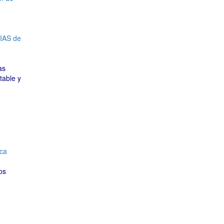
IAS de
as
table y
ca
os