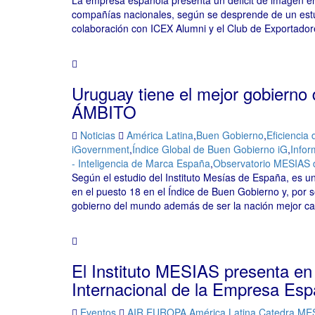
La empresa española presenta un déficit de imagen en
compañías nacionales, según se desprende de un estud
colaboración con ICEX Alumni y el Club de Exportador
Uruguay tiene el mejor gobierno 
ÁMBITO
Noticias
América Latina
,
Buen Gobierno
,
Eficiencia
iGovernment
,
Índice Global de Buen Gobierno iG
,
Info
- Inteligencia de Marca España
,
Observatorio MESIAS de
Según el estudio del Instituto Mesías de España, es u
en el puesto 18 en el Índice de Buen Gobierno y, por 
gobierno del mundo además de ser la nación mejor cal
El Instituto MESIAS presenta en
Internacional de la Empresa Esp
Eventos
AIR EUROPA
,
América Latina
,
Catedra MES