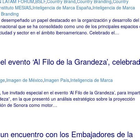
N LATAM FORUM
,
BSLF
,
Country Brand
,
Country Branding
,
Country
Instituto MESIAS
,
Inteligencia de Marca España
,
Inteligencia de Marca
 Branding
a desempeñado un papel destacado en la organización y desarrollo del
nacional que se ha consolidado como uno de los principales espacios
, ciudad y sector en el ámbito iberoamericano. Celebrado el…
el evento ‘Al Filo de la Grandeza’, celebra
age
,
Imagen de México
,
Imagen País
,
Inteligencia de Marca
 fue invitado especial en el evento ‘Al Filo de la Grandeza’, para imparti
za”, en la que presentó un análisis estratégico sobre la proyección
región de Sonora como motor…
n un encuentro con los Embajadores de la