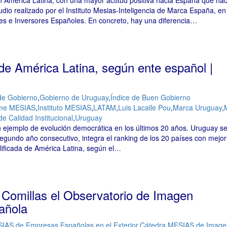
 América Latina, con una mayor actitud positiva hacia España que hac
io realizado por el Instituto Mesias-Inteligencia de Marca España, en
es e Inversores Españoles. En concreto, hay una diferencia…
de América Latina, según ente español |
 de Gobierno
,
Gobierno de Uruguay
,
Índice de Buen Gobierno
rme MESIAS
,
Instituto MESIAS
,
LATAM
,
Luis Lacalle Pou
,
Marca Uruguay
,
 Calidad Institucional
,
Uruguay
n ejemplo de evolución democrática en los últimos 20 años. Uruguay se
segundo año consecutivo, integra el ranking de los 20 países con mejor
ificada de América Latina, según el…
 Comillas el Observatorio de Imagen
añola
IAS de Empresas Españolas en el Exterior
,
Cátedra MESIAS de Image