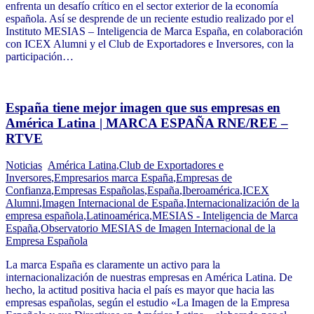
enfrenta un desafío crítico en el sector exterior de la economía
española. Así se desprende de un reciente estudio realizado por el
Instituto MESIAS – Inteligencia de Marca España, en colaboración
con ICEX Alumni y el Club de Exportadores e Inversores, con la
participación…
España tiene mejor imagen que sus empresas en
América Latina | MARCA ESPAÑA RNE/REE –
RTVE
Noticias
América Latina
,
Club de Exportadores e
Inversores
,
Empresarios marca España
,
Empresas de
Confianza
,
Empresas Españolas
,
España
,
Iberoamérica
,
ICEX
Alumni
,
Imagen Internacional de España
,
Internacionalización de la
empresa española
,
Latinoamérica
,
MESIAS - Inteligencia de Marca
España
,
Observatorio MESIAS de Imagen Internacional de la
Empresa Española
La marca España es claramente un activo para la
internacionalización de nuestras empresas en América Latina. De
hecho, la actitud positiva hacia el país es mayor que hacia las
empresas españolas, según el estudio «La Imagen de la Empresa