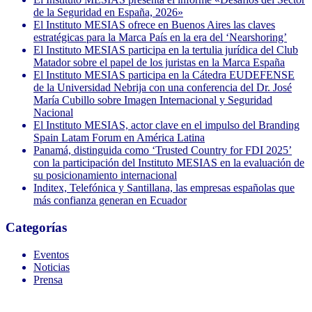
de la Seguridad en España, 2026»
El Instituto MESIAS ofrece en Buenos Aires las claves
estratégicas para la Marca País en la era del ‘Nearshoring’
El Instituto MESIAS participa en la tertulia jurídica del Club
Matador sobre el papel de los juristas en la Marca España
El Instituto MESIAS participa en la Cátedra EUDEFENSE
de la Universidad Nebrija con una conferencia del Dr. José
María Cubillo sobre Imagen Internacional y Seguridad
Nacional
El Instituto MESIAS, actor clave en el impulso del Branding
Spain Latam Forum en América Latina
Panamá, distinguida como ‘Trusted Country for FDI 2025’
con la participación del Instituto MESIAS en la evaluación de
su posicionamiento internacional
Inditex, Telefónica y Santillana, las empresas españolas que
más confianza generan en Ecuador
Categorías
Eventos
Noticias
Prensa