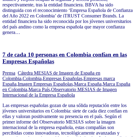
respectivamente, tras la entidad financiera. BBVA ha sido
distinguida con el reconocimiento ‘Empresa Española de Confianza
del Año 2022 en Colombia’ de iTRUST Consumer Brands. La
entidad financiera ha sido reconocida por los jóvenes universitarios
del país andino como la empresa española que mayor confianza
genera…
7 de cada 10 personas en Colombia confían en las
Empresas Españolas
Prensa
Cátedra MESIAS de Imagen de España en
Colombia
,
Colombia
,
Empresas Españolas
,
Empresas marca
España
,
Imagen Empresas Españolas
,
Marca España
,
Marca España
en Colombia
,
Marca País
,
Observatorio MESIAS de Imagen
Internacional de la Empresa Española
Las empresas españolas gozan de una sólida reputación entre los
jóvenes universitarios en Colombia: siete de cada diez confían en
ellas y valoran positivamente su presencia en el país. Según el
primer informe del Observatorio MESIAS sobre la imagen
internacional de la empresa española, estas compañías son
percibidas como innovadoras, tecnológicamente avanzadas y