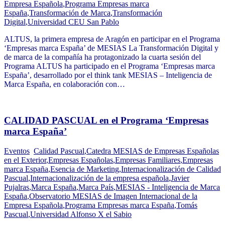
Empresa Española
,
Programa Empresas marca
España
,
Transformación de Marca
,
Transformación
Digital
,
Universidad CEU San Pablo
ALTUS, la primera empresa de Aragón en participar en el Programa
‘Empresas marca España’ de MESIAS La Transformación Digital y
de marca de la compañía ha protagonizado la cuarta sesión del
Programa ALTUS ha participado en el Programa ‘Empresas marca
España’, desarrollado por el think tank MESIAS – Inteligencia de
Marca España, en colaboración con…
CALIDAD PASCUAL en el Programa ‘Empresas
marca España’
Eventos
Calidad Pascual
,
Catedra MESIAS de Empresas Españolas
en el Exterior
,
Empresas Españolas
,
Empresas Familiares
,
Empresas
marca España
,
Esencia de Marketing
,
Internacionalización de Calidad
Pascual
,
Internacionalización de la empresa española
,
Javier
Pujalras
,
Marca España
,
Marca País
,
MESIAS - Inteligencia de Marca
España
,
Observatorio MESIAS de Imagen Internacional de la
Empresa Española
,
Programa Empresas marca España
,
Tomás
Pascual
,
Universidad Alfonso X el Sabio