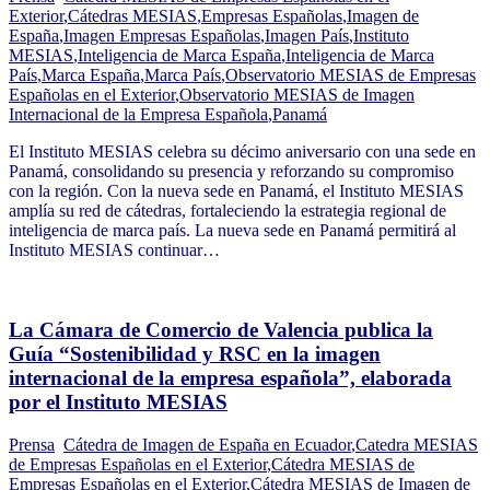
Exterior
,
Cátedras MESIAS
,
Empresas Españolas
,
Imagen de
España
,
Imagen Empresas Españolas
,
Imagen País
,
Instituto
MESIAS
,
Inteligencia de Marca España
,
Inteligencia de Marca
País
,
Marca España
,
Marca País
,
Observatorio MESIAS de Empresas
Españolas en el Exterior
,
Observatorio MESIAS de Imagen
Internacional de la Empresa Española
,
Panamá
El Instituto MESIAS celebra su décimo aniversario con una sede en
Panamá, consolidando su presencia y reforzando su compromiso
con la región. Con la nueva sede en Panamá, el Instituto MESIAS
amplía su red de cátedras, fortaleciendo la estrategia regional de
inteligencia de marca país. La nueva sede en Panamá permitirá al
Instituto MESIAS continuar…
La Cámara de Comercio de Valencia publica la
Guía “Sostenibilidad y RSC en la imagen
internacional de la empresa española”, elaborada
por el Instituto MESIAS
Prensa
Cátedra de Imagen de España en Ecuador
,
Catedra MESIAS
de Empresas Españolas en el Exterior
,
Cátedra MESIAS de
Empresas Españolas en el Exterior
,
Cátedra MESIAS de Imagen de