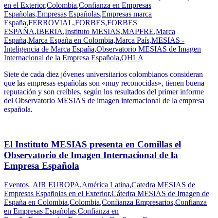
en el Exterior
,
Colombia
,
Confianza en Empresas
Españolas
,
Empresas Españolas
,
Empresas marca
España
,
FERROVIAL
,
FORBES
,
FORBES
ESPAÑA
,
IBERIA
,
Instituto MESIAS
,
MAPFRE
,
Marca
España
,
Marca España en Colombia
,
Marca País
,
MESIAS -
Inteligencia de Marca España
,
Observatorio MESIAS de Imagen
Internacional de la Empresa Española
,
OHLA
Siete de cada diez jóvenes universitarios colombianos consideran
que las empresas españolas son «muy reconocidas», tienen buena
reputación y son creíbles, según los resultados del primer informe
del Observatorio MESIAS de imagen internacional de la empresa
española.
El Instituto MESIAS presenta en Comillas el
Observatorio de Imagen Internacional de la
Empresa Española
Eventos
AIR EUROPA
,
América Latina
,
Catedra MESIAS de
Empresas Españolas en el Exterior
,
Cátedra MESIAS de Imagen de
España en Colombia
,
Colombia
,
Confianza Empresarios
,
Confianza
en Empresas Españolas
,
Confianza en