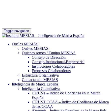
Toggle navigation
Qué es MESIAS
Qué es MESIAS
Quienes somos / Equipo MESIAS
Consejo de Dirección
Consejo Institucional-Empresarial
Instituciones Colaboradoras
Empresas Colaboradoras
Estructura Organizativa
Contacta con MESIAS
Inteligencia de Marca España
Inteligencia Cuantitativa
iTRUST – Índice de Confianza en la Marca
España
iTRUST CCAA – Índice de Confianza de Marca
de las CCAA
iStrength – Índice de Fortaleza de la Marca País