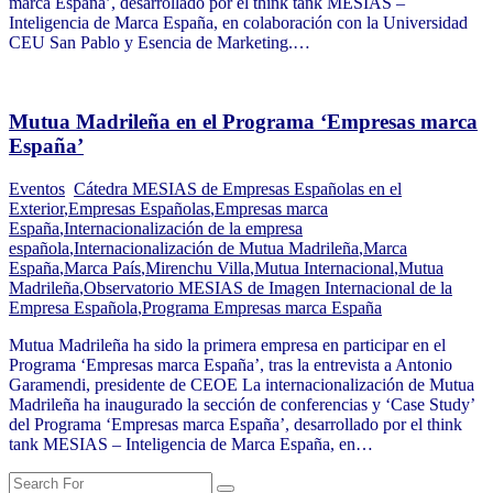
marca España’, desarrollado por el think tank MESIAS –
Inteligencia de Marca España, en colaboración con la Universidad
CEU San Pablo y Esencia de Marketing.…
Mutua Madrileña en el Programa ‘Empresas marca
España’
Eventos
Cátedra MESIAS de Empresas Españolas en el
Exterior
,
Empresas Españolas
,
Empresas marca
España
,
Internacionalización de la empresa
española
,
Internacionalización de Mutua Madrileña
,
Marca
España
,
Marca País
,
Mirenchu Villa
,
Mutua Internacional
,
Mutua
Madrileña
,
Observatorio MESIAS de Imagen Internacional de la
Empresa Española
,
Programa Empresas marca España
Mutua Madrileña ha sido la primera empresa en participar en el
Programa ‘Empresas marca España’, tras la entrevista a Antonio
Garamendi, presidente de CEOE La internacionalización de Mutua
Madrileña ha inaugurado la sección de conferencias y ‘Case Study’
del Programa ‘Empresas marca España’, desarrollado por el think
tank MESIAS – Inteligencia de Marca España, en…