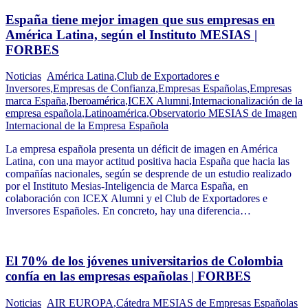
España tiene mejor imagen que sus empresas en
América Latina, según el Instituto MESIAS |
FORBES
Noticias
América Latina
,
Club de Exportadores e
Inversores
,
Empresas de Confianza
,
Empresas Españolas
,
Empresas
marca España
,
Iberoamérica
,
ICEX Alumni
,
Internacionalización de la
empresa española
,
Latinoamérica
,
Observatorio MESIAS de Imagen
Internacional de la Empresa Española
La empresa española presenta un déficit de imagen en América
Latina, con una mayor actitud positiva hacia España que hacia las
compañías nacionales, según se desprende de un estudio realizado
por el Instituto Mesias-Inteligencia de Marca España, en
colaboración con ICEX Alumni y el Club de Exportadores e
Inversores Españoles. En concreto, hay una diferencia…
El 70% de los jóvenes universitarios de Colombia
confía en las empresas españolas | FORBES
Noticias
AIR EUROPA
,
Cátedra MESIAS de Empresas Españolas