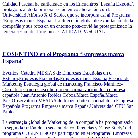
Calidad Pascual ha participado en los Encuentros ‘España Exporta’,
protagonizando la primera sesión en colaboración con la
Universidad Alfonso X el Sabio, que se incorpora así al Programa
‘Empresas marca España’. La dirección global de exportación de la
compañía y sus retos en un entorno post-covid ha protagonizado la
tercera sesión del Programa. CALIDAD PASCUAL…
COSENTINO en el Programa ‘Empresas marca
España’
Eventos
Cátedra MESIAS de Empresas Españolas en el
Exterior
,
Empresas Españolas
,
Empresas marca España
,
Esencia de
Marketing
,
Estrategia global de marketing
,
Francisco Martínez-
Cosentino
,
Grupo Cosentino
,
Internacionalización de la empresa
española
,
Juan Antonio Robles Cobos
,
Marca España
,
Marca
País
,
Observatorio MESIAS de Imagen Internacional de la Empresa
Española
,
Programa Empresas marca España
,
Universidad CEU San
Pablo
La estrategia global de Marketing de la compañía ha protagonizado
la segunda sesión de la sección de conferencias y ‘Case Study’ del
programa COSENTINO ha participado en el Programa ‘Empresas