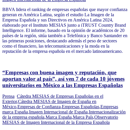
BBVA lidera el ranking de empresas españolas que mayor confianza
generan en América Latina, según el estudio La Imagen de la
Empresa Española y sus Directivos en América Latina 2024,
elaborado por el Instituto MESIAS junto a iTRUST Country Brand
Intelligence. El informe, basado en la opinión de académicos de 20
países de la región, sitúa también a Telefónica y Banco Santander en
las primeras posiciones, destacando además el peso de sectores
como el financiero, las telecomunicaciones y la moda en la
reputación de la empresa española en el mercado latinoamericano.
“Empresas con buena imagen y reputación, que
aportan valor al país”, así ven 7 de cada 10 jóvenes
universitarios en México a las Empresas Españolas
Prensa
Cátedra MESIAS de Empresas Españolas en el
Exterior
,
Cátedra MESIAS de Imagen de España en
México
,
Empresas de Confianza
,
Empresas Españolas
,
Empresas
marca España
,
Imagen Internacional de España
,
Internacionalización
de la empresa española
,
Marca España
,
Marca País
,
Observatorio
MESIAS de Imagen Internacional de la Empresa Española