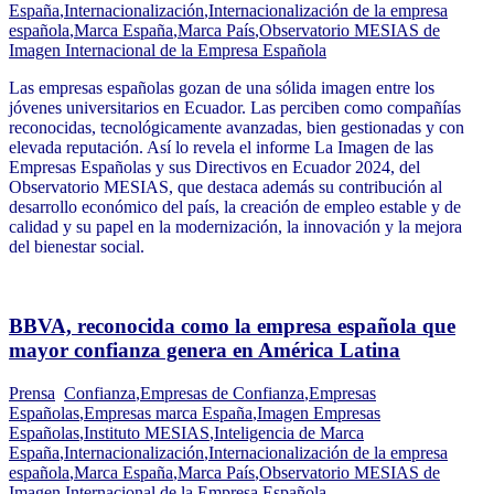
España
,
Internacionalización
,
Internacionalización de la empresa
española
,
Marca España
,
Marca País
,
Observatorio MESIAS de
Imagen Internacional de la Empresa Española
Las empresas españolas gozan de una sólida imagen entre los
jóvenes universitarios en Ecuador. Las perciben como compañías
reconocidas, tecnológicamente avanzadas, bien gestionadas y con
elevada reputación. Así lo revela el informe La Imagen de las
Empresas Españolas y sus Directivos en Ecuador 2024, del
Observatorio MESIAS, que destaca además su contribución al
desarrollo económico del país, la creación de empleo estable y de
calidad y su papel en la modernización, la innovación y la mejora
del bienestar social.
BBVA, reconocida como la empresa española que
mayor confianza genera en América Latina
Prensa
Confianza
,
Empresas de Confianza
,
Empresas
Españolas
,
Empresas marca España
,
Imagen Empresas
Españolas
,
Instituto MESIAS
,
Inteligencia de Marca
España
,
Internacionalización
,
Internacionalización de la empresa
española
,
Marca España
,
Marca País
,
Observatorio MESIAS de
Imagen Internacional de la Empresa Española