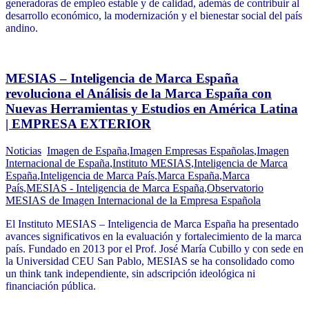
generadoras de empleo estable y de calidad, además de contribuir al
desarrollo económico, la modernización y el bienestar social del país
andino.
MESIAS – Inteligencia de Marca España
revoluciona el Análisis de la Marca España con
Nuevas Herramientas y Estudios en América Latina
| EMPRESA EXTERIOR
Noticias
Imagen de España
,
Imagen Empresas Españolas
,
Imagen
Internacional de España
,
Instituto MESIAS
,
Inteligencia de Marca
España
,
Inteligencia de Marca País
,
Marca España
,
Marca
País
,
MESIAS - Inteligencia de Marca España
,
Observatorio
MESIAS de Imagen Internacional de la Empresa Española
El Instituto MESIAS – Inteligencia de Marca España ha presentado
avances significativos en la evaluación y fortalecimiento de la marca
país. Fundado en 2013 por el Prof. José María Cubillo y con sede en
la Universidad CEU San Pablo, MESIAS se ha consolidado como
un think tank independiente, sin adscripción ideológica ni
financiación pública.