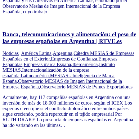
Española y sus Directivos en América Latina», elaborado por el
Observatorio Mesías de Imagen Internacional de la Empresa
Española, cuyo trabajo…
Banca, telecomunicaciones y alimentación: el peso de
las empresas españolas en Argentina | RTVE.es
Noticias
América Latina
,
Argentina
,
Cátedra MESIAS de Empresas
Españolas en el Exterior
,
Empresas de Confianza
,
Empresas
Españolas
,
Empresas marca España
,
Iberoamérica
,
Instituto
MESIAS
,
Internacionalización de la empresa
española
,
Latinoamérica
,
MESIAS - Inteligencia de Marca
España
,
Observatorio MESIAS de Imagen Internacional de la
Empresa Española
,
Observatorio MESIAS de Pymes Exportadoras
Actualmente, hay 117 compañías españolas en Argentina con una
inversión de más de 18.000 millones de euros, según el ICEX Los
expertos creen que si el conflicto diplomático entre ambos países
sigue creciendo, podría repercutir en el tejido empresarial Por
RUTH DRAKE La presencia de empresas españolas en Argentina
ha ido variando en las últimas…