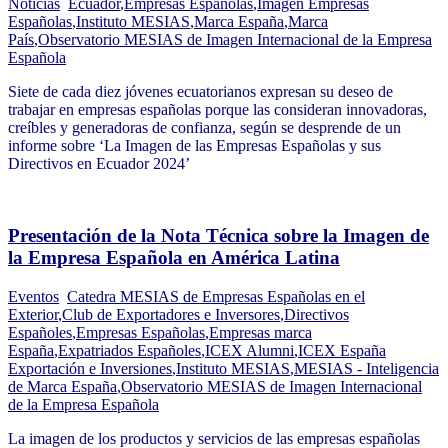
Noticias
Ecuador
,
Empresas Españolas
,
Imagen Empresas
Españolas
,
Instituto MESIAS
,
Marca España
,
Marca
País
,
Observatorio MESIAS de Imagen Internacional de la Empresa
Española
Siete de cada diez jóvenes ecuatorianos expresan su deseo de
trabajar en empresas españolas porque las consideran innovadoras,
creíbles y generadoras de confianza, según se desprende de un
informe sobre ‘La Imagen de las Empresas Españolas y sus
Directivos en Ecuador 2024’
Presentación de la Nota Técnica sobre la Imagen de
la Empresa Española en América Latina
Eventos
Catedra MESIAS de Empresas Españolas en el
Exterior
,
Club de Exportadores e Inversores
,
Directivos
Españoles
,
Empresas Españolas
,
Empresas marca
España
,
Expatriados Españoles
,
ICEX Alumni
,
ICEX España
Exportación e Inversiones
,
Instituto MESIAS
,
MESIAS - Inteligencia
de Marca España
,
Observatorio MESIAS de Imagen Internacional
de la Empresa Española
La imagen de los productos y servicios de las empresas españolas