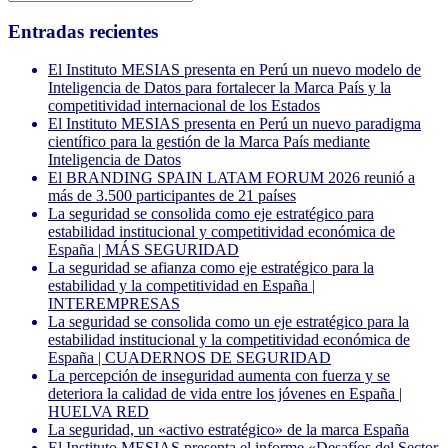
Entradas recientes
El Instituto MESIAS presenta en Perú un nuevo modelo de
Inteligencia de Datos para fortalecer la Marca País y la
competitividad internacional de los Estados
El Instituto MESIAS presenta en Perú un nuevo paradigma
científico para la gestión de la Marca País mediante
Inteligencia de Datos
El BRANDING SPAIN LATAM FORUM 2026 reunió a
más de 3.500 participantes de 21 países
La seguridad se consolida como eje estratégico para
estabilidad institucional y competitividad económica de
España | MÁS SEGURIDAD
La seguridad se afianza como eje estratégico para la
estabilidad y la competitividad en España |
INTEREMPRESAS
La seguridad se consolida como un eje estratégico para la
estabilidad institucional y la competitividad económica de
España | CUADERNOS DE SEGURIDAD
La percepción de inseguridad aumenta con fuerza y se
deteriora la calidad de vida entre los jóvenes en España |
HUELVA RED
La seguridad, un «activo estratégico» de la marca España
El Instituto MESIAS presenta el informe «Desafíos del Sector