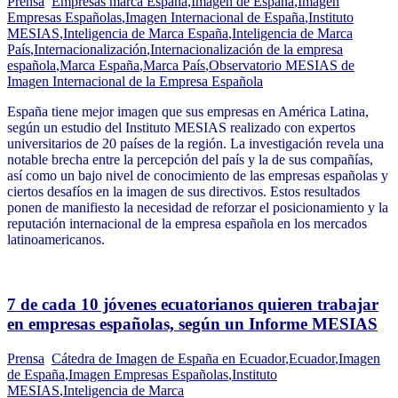
Prensa
Empresas marca España
,
Imagen de España
,
Imagen
Empresas Españolas
,
Imagen Internacional de España
,
Instituto
MESIAS
,
Inteligencia de Marca España
,
Inteligencia de Marca
País
,
Internacionalización
,
Internacionalización de la empresa
española
,
Marca España
,
Marca País
,
Observatorio MESIAS de
Imagen Internacional de la Empresa Española
España tiene mejor imagen que sus empresas en América Latina,
según un estudio del Instituto MESIAS realizado con expertos
universitarios de 20 países de la región. La investigación revela una
notable brecha entre la percepción del país y la de sus compañías,
así como un bajo nivel de conocimiento de las empresas españolas y
ciertos desafíos en la imagen de sus directivos. Estos resultados
ponen de manifiesto la necesidad de reforzar el posicionamiento y la
reputación internacional de la empresa española en los mercados
latinoamericanos.
7 de cada 10 jóvenes ecuatorianos quieren trabajar
en empresas españolas, según un Informe MESIAS
Prensa
Cátedra de Imagen de España en Ecuador
,
Ecuador
,
Imagen
de España
,
Imagen Empresas Españolas
,
Instituto
MESIAS
,
Inteligencia de Marca