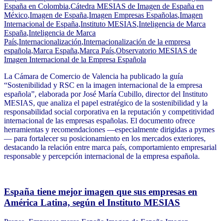
España en Colombia
,
Cátedra MESIAS de Imagen de España en
México
,
Imagen de España
,
Imagen Empresas Españolas
,
Imagen
Internacional de España
,
Instituto MESIAS
,
Inteligencia de Marca
España
,
Inteligencia de Marca
País
,
Internacionalización
,
Internacionalización de la empresa
española
,
Marca España
,
Marca País
,
Observatorio MESIAS de
Imagen Internacional de la Empresa Española
La Cámara de Comercio de Valencia ha publicado la guía
“Sostenibilidad y RSC en la imagen internacional de la empresa
española”, elaborada por José María Cubillo, director del Instituto
MESIAS, que analiza el papel estratégico de la sostenibilidad y la
responsabilidad social corporativa en la reputación y competitividad
internacional de las empresas españolas. El documento ofrece
herramientas y recomendaciones —especialmente dirigidas a pymes
— para fortalecer su posicionamiento en los mercados exteriores,
destacando la relación entre marca país, comportamiento empresarial
responsable y percepción internacional de la empresa española.
España tiene mejor imagen que sus empresas en
América Latina, según el Instituto MESIAS