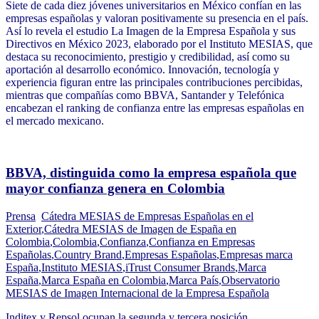
Siete de cada diez jóvenes universitarios en México confían en las
empresas españolas y valoran positivamente su presencia en el país.
Así lo revela el estudio La Imagen de la Empresa Española y sus
Directivos en México 2023, elaborado por el Instituto MESIAS, que
destaca su reconocimiento, prestigio y credibilidad, así como su
aportación al desarrollo económico. Innovación, tecnología y
experiencia figuran entre las principales contribuciones percibidas,
mientras que compañías como BBVA, Santander y Telefónica
encabezan el ranking de confianza entre las empresas españolas en
el mercado mexicano.
BBVA, distinguida como la empresa española que
mayor confianza genera en Colombia
Prensa
Cátedra MESIAS de Empresas Españolas en el
Exterior
,
Cátedra MESIAS de Imagen de España en
Colombia
,
Colombia
,
Confianza
,
Confianza en Empresas
Españolas
,
Country Brand
,
Empresas Españolas
,
Empresas marca
España
,
Instituto MESIAS
,
iTrust Consumer Brands
,
Marca
España
,
Marca España en Colombia
,
Marca País
,
Observatorio
MESIAS de Imagen Internacional de la Empresa Española
Inditex y Repsol ocupan la segunda y tercera posición,