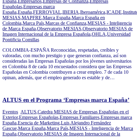
España
,
Empresarios
,
Empresas de Confianza
,
Empresas
Españolas
,
Empresas marca
España
,
España
,
FERROVIAL
,
IBERIA
,
Iberoamérica
,
ICADE
,
Institut
MESIAS
,
MAPFRE
,
Marca España
,
Marca España en
Colombia
,
Marca País
,
Marcas de Confianza
,
MESIAS - Inteligencia
de Marca España
,
Observatorio MESIAS
,
Observatorio MESIAS de
Imagen Internacional de la Empresa Española
,
OHLA
,
Universidad
Pontificia Comillas
COLOMBIA-ESPAÑA Reconocidas, respetadas, creíbles y
valoradas, con mucho prestigio y que generan confianza, así son
consideradas las Empresas Españolas por los jóvenes universitarios
en Colombia 8 de cada 10 encuestados considera que las Empresas
Españolas en Colombia contribuyen a crear empleo. 7 de cada 10
opinan, además, que el empleo generado es estable y de…
ALTUS en el Programa ‘Empresas marca España’
Eventos
ALTUS
,
Catedra MESIAS de Empresas Españolas en el
Exterior
,
Empresas Españolas
,
Empresas Familiares
,
Empresas marca
España
,
Esencia de Marketing
,
Luis Alejandro Fernández
Gascue
,
Marca España
,
Marca País
,
MESIAS - Inteligencia de Marca
España
,
Observatorio MESIAS de Imagen Internacional de la