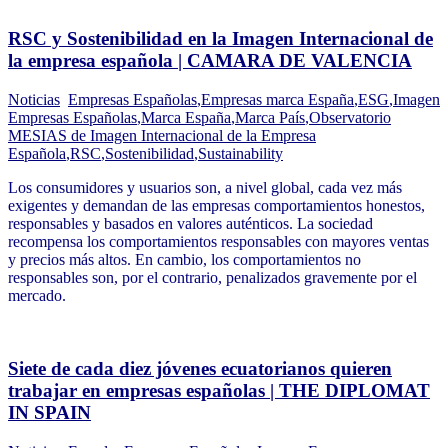
RSC y Sostenibilidad en la Imagen Internacional de
la empresa española | CAMARA DE VALENCIA
Noticias
Empresas Españolas
,
Empresas marca España
,
ESG
,
Imagen
Empresas Españolas
,
Marca España
,
Marca País
,
Observatorio
MESIAS de Imagen Internacional de la Empresa
Española
,
RSC
,
Sostenibilidad
,
Sustainability
Los consumidores y usuarios son, a nivel global, cada vez más
exigentes y demandan de las empresas comportamientos honestos,
responsables y basados en valores auténticos. La sociedad
recompensa los comportamientos responsables con mayores ventas
y precios más altos. En cambio, los comportamientos no
responsables son, por el contrario, penalizados gravemente por el
mercado.
Siete de cada diez jóvenes ecuatorianos quieren
trabajar en empresas españolas | THE DIPLOMAT
IN SPAIN