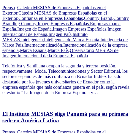
Prensa
Catedra MESIAS de Empresas Españolas en el
Exterior
,
Cátedra MESIAS de Empresas Españolas en el
Exterior
,
Confianza en Empresas Españolas
,
Country Brand
,
Country
Branding
,
Country Image
,
Empresas Españolas
,
Empresas marca
España
,
Imagen de España
,
Imagen Empresas Españolas
,
Imagen
Internacional de España
,
Imagen País
,
Instituto
MESIAS
,
Inteligencia
,
Inteligencia de Marca España
,
Inteligencia de
Marca País
,
Internacionalización
,
Internacionalización de la empresa
española
,
Marca España
,
Marca País
,
Observatorio MESIAS de
Imagen Internacional de la Empresa Española
Telefónica y Santillana ocupan la segunda y tercera posición,
respectivamente. Moda, Telecomunicaciones y Sector Editorial, los
sectores españoles de más confianza en Ecuador Inditex ha sido
destacada por los jóvenes universitarios de Ecuador como la
empresa española que más confianza genera en el país, según revela
el estudio “La Imagen de la Empresa Española y…
El Instituto MESIAS elige Panamá para su primera
sede en América Latina
Prensa
Catedra MESIAS de Empresas Españolas en el