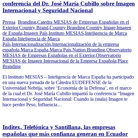
conferencia del Dr. José María Cubillo sobre Imagen
Internacional y Seguridad Nacional
Prensa
Branding
,
Catedra MESIAS de Empresas Españolas en el
Exterior
,
Country Brand
,
Country Branding
,
Country Image
,
Imagen
de España
,
Imagen País
,
Instituto MESIAS
,
Inteligencia de Marca
España
,
Inteligencia de Marca
País
,
Internacionalización
,
Internacionalización de la empresa
española
,
Marca España
,
Marca País
,
Nation Branding
,
Observatorio
MESIAS de Empresas Españolas en el Exterior
,
Observatorio
MESIAS de Imagen Internacional de la Empresa Española
,
Place
Branding
El Instituto MESIAS – Inteligencia de Marca España ha participado
en una nueva jornada de la Cátedra EUDEFENSE de la
Universidad Nebrija, sobre ‘Economía de la Defensa’, en el marco
de la cual el Dr. José María Cubillo impartió la conferencia “Imagen
Internacional y Seguridad Nacional: Cuando la (mala) Imagen te
hace perder Peso, Influencia…
Inditex, Telefónica y Santillana, las empresas
españolas que más confianza generan en Ecuador