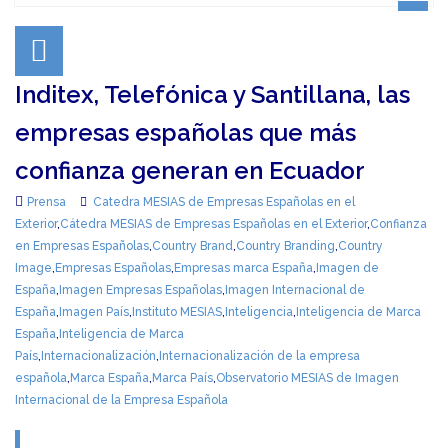
Inditex, Telefónica y Santillana, las
empresas españolas que más
confianza generan en Ecuador
Prensa
Catedra MESIAS de Empresas Españolas en el
Exterior
,
Cátedra MESIAS de Empresas Españolas en el Exterior
,
Confianza
en Empresas Españolas
,
Country Brand
,
Country Branding
,
Country
Image
,
Empresas Españolas
,
Empresas marca España
,
Imagen de
España
,
Imagen Empresas Españolas
,
Imagen Internacional de
España
,
Imagen País
,
Instituto MESIAS
,
Inteligencia
,
Inteligencia de Marca
España
,
Inteligencia de Marca
País
,
Internacionalización
,
Internacionalización de la empresa
española
,
Marca España
,
Marca País
,
Observatorio MESIAS de Imagen
Internacional de la Empresa Española