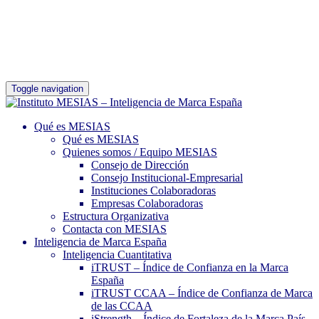
Toggle navigation
Qué es MESIAS
Qué es MESIAS
Quienes somos / Equipo MESIAS
Consejo de Dirección
Consejo Institucional-Empresarial
Instituciones Colaboradoras
Empresas Colaboradoras
Estructura Organizativa
Contacta con MESIAS
Inteligencia de Marca España
Inteligencia Cuantitativa
iTRUST – Índice de Confianza en la Marca
España
iTRUST CCAA – Índice de Confianza de Marca
de las CCAA
iStrength – Índice de Fortaleza de la Marca País