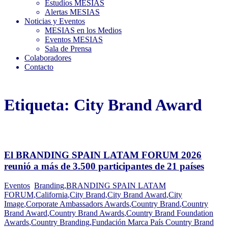
Estudios MESIAS
Alertas MESIAS
Noticias y Eventos
MESIAS en los Medios
Eventos MESIAS
Sala de Prensa
Colaboradores
Contacto
Etiqueta:
City Brand Award
El BRANDING SPAIN LATAM FORUM 2026
reunió a más de 3.500 participantes de 21 países
Eventos
Branding
,
BRANDING SPAIN LATAM
FORUM
,
California
,
City Brand
,
City Brand Award
,
City
Image
,
Corporate Ambassadors Awards
,
Country Brand
,
Country
Brand Award
,
Country Brand Awards
,
Country Brand Foundation
Awards
,
Country Branding
,
Fundación Marca País Country Brand