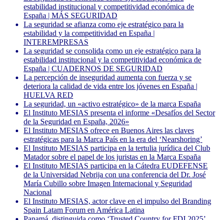
estabilidad institucional y competitividad económica de
España | MÁS SEGURIDAD
La seguridad se afianza como eje estratégico para la
estabilidad y la competitividad en España |
INTEREMPRESAS
La seguridad se consolida como un eje estratégico para la
estabilidad institucional y la competitividad económica de
España | CUADERNOS DE SEGURIDAD
La percepción de inseguridad aumenta con fuerza y se
deteriora la calidad de vida entre los jóvenes en España |
HUELVA RED
La seguridad, un «activo estratégico» de la marca España
El Instituto MESIAS presenta el informe «Desafíos del Sector
de la Seguridad en España, 2026»
El Instituto MESIAS ofrece en Buenos Aires las claves
estratégicas para la Marca País en la era del ‘Nearshoring’
El Instituto MESIAS participa en la tertulia jurídica del Club
Matador sobre el papel de los juristas en la Marca España
El Instituto MESIAS participa en la Cátedra EUDEFENSE
de la Universidad Nebrija con una conferencia del Dr. José
María Cubillo sobre Imagen Internacional y Seguridad
Nacional
El Instituto MESIAS, actor clave en el impulso del Branding
Spain Latam Forum en América Latina
Panamá, distinguida como ‘Trusted Country for FDI 2025’