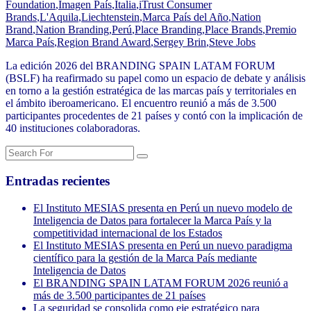
Foundation
,
Imagen País
,
Italia
,
iTrust Consumer
Brands
,
L'Aquila
,
Liechtenstein
,
Marca País del Año
,
Nation
Brand
,
Nation Branding
,
Perú
,
Place Branding
,
Place Brands
,
Premio
Marca País
,
Region Brand Award
,
Sergey Brin
,
Steve Jobs
La edición 2026 del BRANDING SPAIN LATAM FORUM
(BSLF) ha reafirmado su papel como un espacio de debate y análisis
en torno a la gestión estratégica de las marcas país y territoriales en
el ámbito iberoamericano. El encuentro reunió a más de 3.500
participantes procedentes de 21 países y contó con la implicación de
40 instituciones colaboradoras.
Entradas recientes
El Instituto MESIAS presenta en Perú un nuevo modelo de
Inteligencia de Datos para fortalecer la Marca País y la
competitividad internacional de los Estados
El Instituto MESIAS presenta en Perú un nuevo paradigma
científico para la gestión de la Marca País mediante
Inteligencia de Datos
El BRANDING SPAIN LATAM FORUM 2026 reunió a
más de 3.500 participantes de 21 países
La seguridad se consolida como eje estratégico para