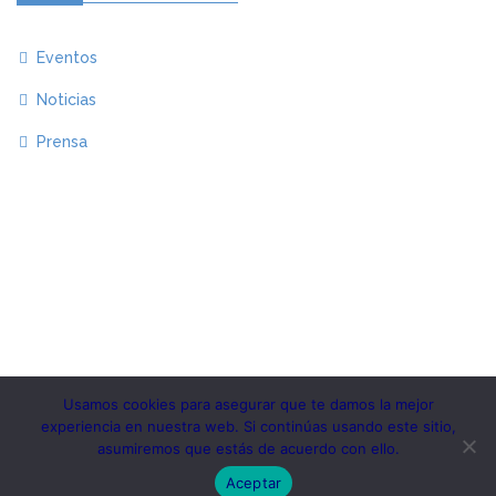
Eventos
Noticias
Prensa
Usamos cookies para asegurar que te damos la mejor
experiencia en nuestra web. Si continúas usando este sitio,
Copyright 2020.KlbTheme . All rights reserved
asumiremos que estás de acuerdo con ello.
© Instituto MESIAS – Inteligencia de Marca España
Aceptar