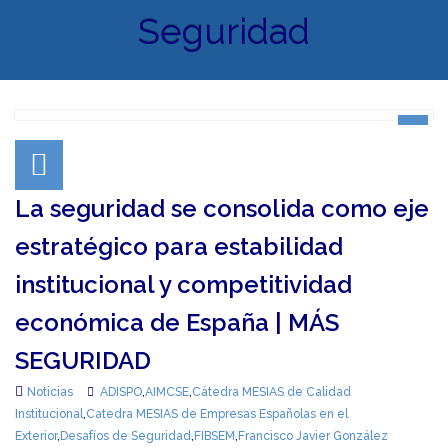
Seguridad
La seguridad se consolida como eje
estratégico para estabilidad
institucional y competitividad
económica de España | MÁS
SEGURIDAD
Noticias
ADISPO
,
AIMCSE
,
Cátedra MESIAS de Calidad
Institucional
,
Catedra MESIAS de Empresas Españolas en el
Exterior
,
Desafíos de Seguridad
,
FIBSEM
,
Francisco Javier González