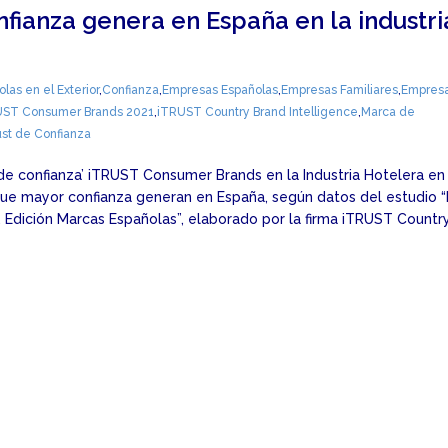
fianza genera en España en la industri
as en el Exterior
,
Confianza
,
Empresas Españolas
,
Empresas Familiares
,
Empres
UST Consumer Brands 2021
,
iTRUST Country Brand Intelligence
,
Marca de
ust de Confianza
 de confianza’ iTRUST Consumer Brands en la Industria Hotelera en
que mayor confianza generan en España, según datos del estudio 
. Edición Marcas Españolas”, elaborado por la firma iTRUST Countr