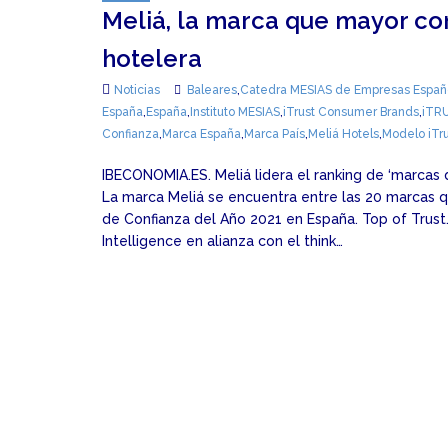
Meliá, la marca que mayor con
hotelera
Noticias
Baleares
,
Catedra MESIAS de Empresas Español
España
,
España
,
Instituto MESIAS
,
iTrust Consumer Brands
,
iTR
Confianza
,
Marca España
,
Marca País
,
Meliá Hotels
,
Modelo iTr
IBECONOMIA.ES. Meliá lidera el ranking de ‘marcas
La marca Meliá se encuentra entre las 20 marcas 
de Confianza del Año 2021 en España. Top of Trust
Intelligence en alianza con el think…