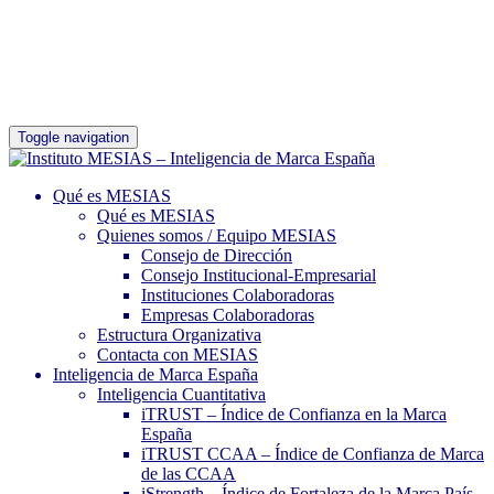
Toggle navigation
Qué es MESIAS
Qué es MESIAS
Quienes somos / Equipo MESIAS
Consejo de Dirección
Consejo Institucional-Empresarial
Instituciones Colaboradoras
Empresas Colaboradoras
Estructura Organizativa
Contacta con MESIAS
Inteligencia de Marca España
Inteligencia Cuantitativa
iTRUST – Índice de Confianza en la Marca
España
iTRUST CCAA – Índice de Confianza de Marca
de las CCAA
iStrength – Índice de Fortaleza de la Marca País