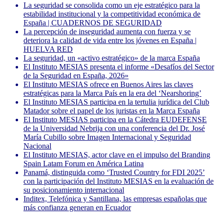
La seguridad se consolida como un eje estratégico para la
estabilidad institucional y la competitividad económica de
España | CUADERNOS DE SEGURIDAD
La percepción de inseguridad aumenta con fuerza y se
deteriora la calidad de vida entre los jóvenes en España |
HUELVA RED
La seguridad, un «activo estratégico» de la marca España
El Instituto MESIAS presenta el informe «Desafíos del Sector
de la Seguridad en España, 2026»
El Instituto MESIAS ofrece en Buenos Aires las claves
estratégicas para la Marca País en la era del ‘Nearshoring’
El Instituto MESIAS participa en la tertulia jurídica del Club
Matador sobre el papel de los juristas en la Marca España
El Instituto MESIAS participa en la Cátedra EUDEFENSE
de la Universidad Nebrija con una conferencia del Dr. José
María Cubillo sobre Imagen Internacional y Seguridad
Nacional
El Instituto MESIAS, actor clave en el impulso del Branding
Spain Latam Forum en América Latina
Panamá, distinguida como ‘Trusted Country for FDI 2025’
con la participación del Instituto MESIAS en la evaluación de
su posicionamiento internacional
Inditex, Telefónica y Santillana, las empresas españolas que
más confianza generan en Ecuador