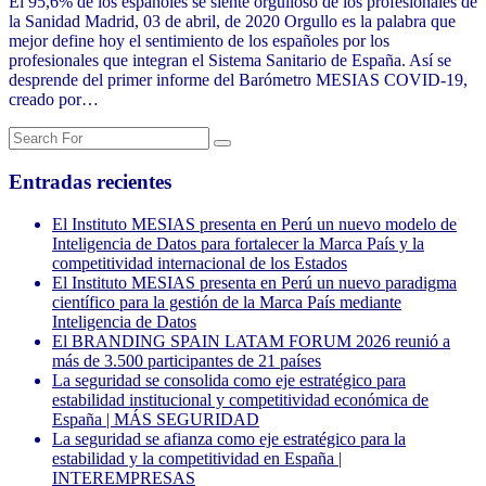
El 95,6% de los españoles se siente orgulloso de los profesionales de
la Sanidad Madrid, 03 de abril, de 2020 Orgullo es la palabra que
mejor define hoy el sentimiento de los españoles por los
profesionales que integran el Sistema Sanitario de España. Así se
desprende del primer informe del Barómetro MESIAS COVID-19,
creado por…
Entradas recientes
El Instituto MESIAS presenta en Perú un nuevo modelo de
Inteligencia de Datos para fortalecer la Marca País y la
competitividad internacional de los Estados
El Instituto MESIAS presenta en Perú un nuevo paradigma
científico para la gestión de la Marca País mediante
Inteligencia de Datos
El BRANDING SPAIN LATAM FORUM 2026 reunió a
más de 3.500 participantes de 21 países
La seguridad se consolida como eje estratégico para
estabilidad institucional y competitividad económica de
España | MÁS SEGURIDAD
La seguridad se afianza como eje estratégico para la
estabilidad y la competitividad en España |
INTEREMPRESAS