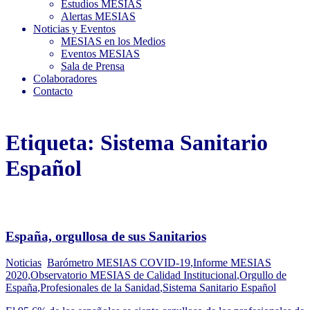
Estudios MESIAS
Alertas MESIAS
Noticias y Eventos
MESIAS en los Medios
Eventos MESIAS
Sala de Prensa
Colaboradores
Contacto
Etiqueta:
Sistema Sanitario
Español
España, orgullosa de sus Sanitarios
Noticias
Barómetro MESIAS COVID-19
,
Informe MESIAS
2020
,
Observatorio MESIAS de Calidad Institucional
,
Orgullo de
España
,
Profesionales de la Sanidad
,
Sistema Sanitario Español