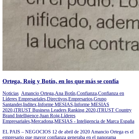
Ortega, Roig y Botín, en los que más se confía
Noticias
Amancio Ortega
,
Ana Botín
,
Confianza
,
Confianza en
Líderes Empresariales
,
Directivos
,
Empresarios
,
Grupo
Santander
,
Inditex
,
Informe MESIAS
,
Informe MESIAS
2020
,
iTRUST Business Leaders Ranking 2020
,
iTRUST Country
Brand Intelligence
,
Juan Roig
,
Líderes
Empresariales
,
Mercadona
,
MESIAS - Inteligencia de Marca España
EL PAIS – NEGOCIOS 12 de abril de 2020 Amancio Ortega es el
empresario que mayor confianza generaba en el panorama