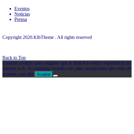
Eventos
Noticias
Prensa
Copyright 2020.KlbTheme . All rights reserved
© Instituto MESIAS – Inteligencia de Marca España
Back to Top
Usamos cookies para asegurar que te damos la mejor experiencia en
nuestra web. Si continúas usando este sitio, asumiremos que estás de
acuerdo con ello.
Aceptar