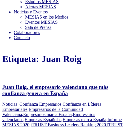
Estudios MESIAS
Alertas MESIAS
Noticias y Eventos
MESIAS en los Medios
Eventos MESIAS
Sala de Prensa
Colaboradores
Contacto
Etiqueta:
Juan Roig
Juan Roig, el empresario valenciano que más
confianza genera en España
Noticias
Confianza Empresarios
,
Confianza en Líderes
Empresariales
,
Empresarios de la Comunidad
Valenciana
,
Empresarios marca España
,
Empresarios
valencianos
,
Empresas Españolas
,
Empresas marca España
,
Informe
MESIAS 2020
,
iTRUST Business Leaders Ranking 2020
,
iTRUST