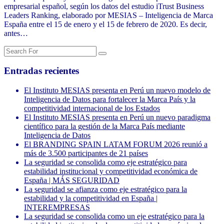
empresarial español, según los datos del estudio iTrust Business
Leaders Ranking, elaborado por MESIAS – Inteligencia de Marca
España entre el 15 de enero y el 15 de febrero de 2020. Es decir,
antes…
Entradas recientes
El Instituto MESIAS presenta en Perú un nuevo modelo de
Inteligencia de Datos para fortalecer la Marca País y la
competitividad internacional de los Estados
El Instituto MESIAS presenta en Perú un nuevo paradigma
científico para la gestión de la Marca País mediante
Inteligencia de Datos
El BRANDING SPAIN LATAM FORUM 2026 reunió a
más de 3.500 participantes de 21 países
La seguridad se consolida como eje estratégico para
estabilidad institucional y competitividad económica de
España | MÁS SEGURIDAD
La seguridad se afianza como eje estratégico para la
estabilidad y la competitividad en España |
INTEREMPRESAS
La seguridad se consolida como un eje estratégico para la