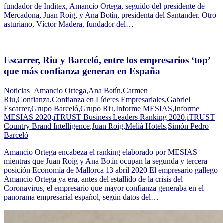
fundador de Inditex, Amancio Ortega, seguido del presidente de
Mercadona, Juan Roig, y Ana Botín, presidenta del Santander. Otro
asturiano, Víctor Madera, fundador del…
Escarrer, Riu y Barceló, entre los empresarios ‘top’
que más confianza generan en España
Noticias
Amancio Ortega
,
Ana Botín
,
Carmen
Riu
,
Confianza
,
Confianza en Líderes Empresariales
,
Gabriel
Escarrer
,
Grupo Barceló
,
Grupo Riu
,
Informe MESIAS
,
Informe
MESIAS 2020
,
iTRUST Business Leaders Ranking 2020
,
iTRUST
Country Brand Intelligence
,
Juan Roig
,
Meliá Hotels
,
Simón Pedro
Barceló
Amancio Ortega encabeza el ranking elaborado por MESIAS
mientras que Juan Roig y Ana Botín ocupan la segunda y tercera
posición Economía de Mallorca 13 abril 2020 El empresario gallego
Amancio Ortega ya era, antes del estallido de la crisis del
Coronavirus, el empresario que mayor confianza generaba en el
panorama empresarial español, según datos del…