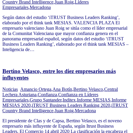
Country Brand Intelligence
,
Juan Roig
,
Líderes
Empresariales
,
Mercadona
Según datos del estudio ‘iTRUST Business Leaders Ranking’,
elaborado por el think tank MESIAS. VALENCIA PLAZA El
empresario valenciano Juan Roig se sitúa como el líder empresarial
de la Comunitat Valenciana que mayor confianza genera en el
panorama empresarial español, según datos del estudio ‘iTRUST
Business Leaders Ranking’, elaborado por el think tank MESIAS –
Inteligencia de…
Bertino Velasco, entre los diez empresarios más
influyentes
Noticias
Amancio Ortega
,
Ana Botín
,
Bertino Velasco
,
Central
Lechera Asturiana
,
Confianza
,
Confianza en Líderes
Empresariales
,
Grupo Santander
,
Inditex
,
Informe MESIAS
,
Informe
MESIAS 2020
,
iTRUST Business Leaders Ranking 2020
,
iTRUST
Country Brand Intelligence
,
Juan Roig
,
Mercadona
El presidente de Clas y de Capsa, Bertino Velasco, es el noveno
empresario más influyente de España, según Itrust Business
Leaders. El Comercio 14 abril 2020 La clasificación la encabeza el