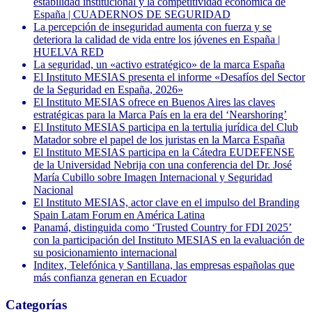
estabilidad institucional y la competitividad económica de
España | CUADERNOS DE SEGURIDAD
La percepción de inseguridad aumenta con fuerza y se
deteriora la calidad de vida entre los jóvenes en España |
HUELVA RED
La seguridad, un «activo estratégico» de la marca España
El Instituto MESIAS presenta el informe «Desafíos del Sector
de la Seguridad en España, 2026»
El Instituto MESIAS ofrece en Buenos Aires las claves
estratégicas para la Marca País en la era del ‘Nearshoring’
El Instituto MESIAS participa en la tertulia jurídica del Club
Matador sobre el papel de los juristas en la Marca España
El Instituto MESIAS participa en la Cátedra EUDEFENSE
de la Universidad Nebrija con una conferencia del Dr. José
María Cubillo sobre Imagen Internacional y Seguridad
Nacional
El Instituto MESIAS, actor clave en el impulso del Branding
Spain Latam Forum en América Latina
Panamá, distinguida como ‘Trusted Country for FDI 2025’
con la participación del Instituto MESIAS en la evaluación de
su posicionamiento internacional
Inditex, Telefónica y Santillana, las empresas españolas que
más confianza generan en Ecuador
Categorías