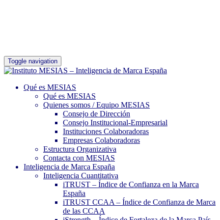
Toggle navigation
Qué es MESIAS
Qué es MESIAS
Quienes somos / Equipo MESIAS
Consejo de Dirección
Consejo Institucional-Empresarial
Instituciones Colaboradoras
Empresas Colaboradoras
Estructura Organizativa
Contacta con MESIAS
Inteligencia de Marca España
Inteligencia Cuantitativa
iTRUST – Índice de Confianza en la Marca
España
iTRUST CCAA – Índice de Confianza de Marca
de las CCAA
iStrength – Índice de Fortaleza de la Marca País