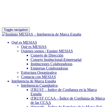
Toggle navigation
Qué es MESIAS
Qué es MESIAS
Quienes somos / Equipo MESIAS
Consejo de Dirección
Consejo Institucional-Empresarial
Instituciones Colaboradoras
Empresas Colaboradoras
Estructura Organizativa
Contacta con MESIAS
Inteligencia de Marca España
Inteligencia Cuantitativa
iTRUST – Índice de Confianza en la Marca
España
iTRUST CCAA – Índice de Confianza de Marca
de las CCAA
iStrength – Índice de Fortaleza de la Marca País