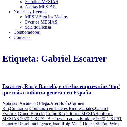
Estudios MESIAS
Alertas MESIAS
Noticias y Eventos
MESIAS en los Medios
Eventos MESIAS
Sala de Prensa
Colaboradores
Contacto
Etiqueta:
Gabriel Escarrer
Escarrer, Riu y Barceló, entre los empresarios ‘top’
que más confianza generan en España
Noticias
Amancio Ortega
,
Ana Botín
,
Carmen
Riu
,
Confianza
,
Confianza en Líderes Empresariales
,
Gabriel
Escarrer
,
Grupo Barceló
,
Grupo Riu
,
Informe MESIAS
,
Informe
MESIAS 2020
,
iTRUST Business Leaders Ranking 2020
,
iTRUST
Country Brand Intelligence
,
Juan Roig
,
Meliá Hotels
,
Simón Pedro