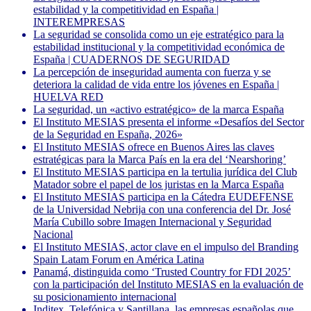
estabilidad y la competitividad en España |
INTEREMPRESAS
La seguridad se consolida como un eje estratégico para la
estabilidad institucional y la competitividad económica de
España | CUADERNOS DE SEGURIDAD
La percepción de inseguridad aumenta con fuerza y se
deteriora la calidad de vida entre los jóvenes en España |
HUELVA RED
La seguridad, un «activo estratégico» de la marca España
El Instituto MESIAS presenta el informe «Desafíos del Sector
de la Seguridad en España, 2026»
El Instituto MESIAS ofrece en Buenos Aires las claves
estratégicas para la Marca País en la era del ‘Nearshoring’
El Instituto MESIAS participa en la tertulia jurídica del Club
Matador sobre el papel de los juristas en la Marca España
El Instituto MESIAS participa en la Cátedra EUDEFENSE
de la Universidad Nebrija con una conferencia del Dr. José
María Cubillo sobre Imagen Internacional y Seguridad
Nacional
El Instituto MESIAS, actor clave en el impulso del Branding
Spain Latam Forum en América Latina
Panamá, distinguida como ‘Trusted Country for FDI 2025’
con la participación del Instituto MESIAS en la evaluación de
su posicionamiento internacional
Inditex, Telefónica y Santillana, las empresas españolas que