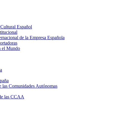
Cultural Español
itucional
rnacional de la Empresa Española
rtadoras
n el Mundo
ña
spaña
de las Comunidades Autónomas
de las CCAA