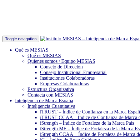
Toggle navigation
Qué es MESIAS
Qué es MESIAS
Quienes somos / Equipo MESIAS
Consejo de Dirección
Consejo Institucional-Empresarial
Instituciones Colaboradoras
Empresas Colaboradoras
Estructura Organizativa
Contacta con MESIAS
Inteligencia de Marca España
Inteligencia Cuantitativa
iTRUST – Índice de Confianza en la Marca Espa
iTRUST CCAA – Índice de Confianza de Marca 
iStrength – Índice de Fortaleza de la Marca País
iStrength ME – Índice de Fortaleza de la Marca E
iStrength CCAA – Índice de Fortaleza de Marca 
iG – Índice de Buen Gobierno