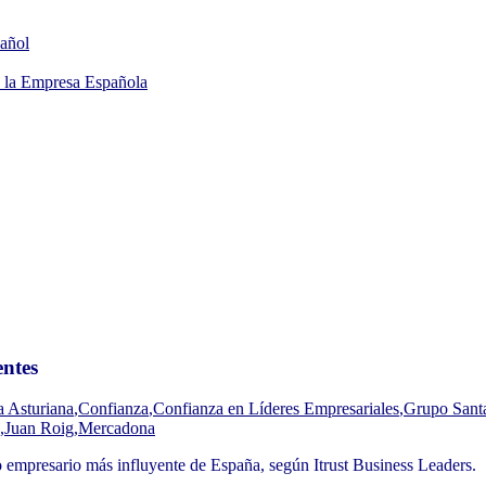
añol
 la Empresa Española
entes
a Asturiana
,
Confianza
,
Confianza en Líderes Empresariales
,
Grupo Sant
,
Juan Roig
,
Mercadona
o empresario más influyente de España, según Itrust Business Leaders.