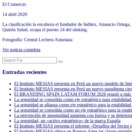
El Comercio
14 abril 2020
La clasificación la encabeza el fundador de Inditex, Amancio Ortega,
Quirón Salud, ocupa el puesto 24 del ránking.
Fotografía: Central Lechera Asturiana
Ver noticia completa
Entradas recientes
El Instituto MESIAS presenta en Perú un nuevo modelo de Inteli
El Instituto MESIAS presenta en Perú un nuevo paradigma cientí
El BRANDING SPAIN LATAM FORUM 2026 reunió a más de 3.
La seguridad se consolida como eje estratégico para estabil
La seguridad se afianza como eje estratégico para la estabil
La seguridad se consolida como un eje estratégico para la 
La percepción de inseguridad aumenta con fuerza y se deterio
La seguridad, un «activo estratégico» de la marca España
El Instituto MESIAS presenta el informe «Desafíos del Sector 
El Instituto MESIAS ofrece en Buenos Aires las claves estratégi