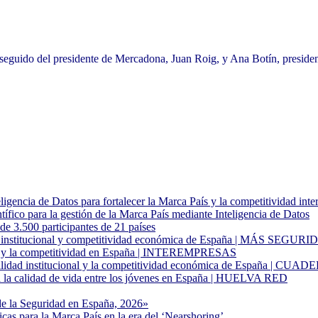
 seguido del presidente de Mercadona, Juan Roig, y Ana Botín, presiden
gencia de Datos para fortalecer la Marca País y la competitividad inte
fico para la gestión de la Marca País mediante Inteligencia de Datos
500 participantes de 21 países
idad institucional y competitividad económica de España | MÁS SEGUR
idad y la competitividad en España | INTEREMPRESAS
estabilidad institucional y la competitividad económica de España
ra la calidad de vida entre los jóvenes en España | HUELVA RED
de la Seguridad en España, 2026»
cas para la Marca País en la era del ‘Nearshoring’