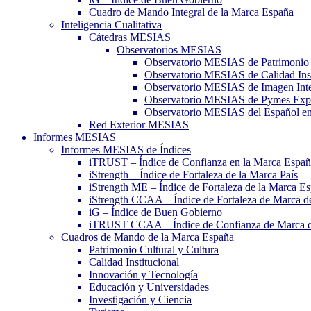
Cuadro de Mando Integral de la Marca España
Inteligencia Cualitativa
Cátedras MESIAS
Observatorios MESIAS
Observatorio MESIAS de Patrimonio 
Observatorio MESIAS de Calidad Inst
Observatorio MESIAS de Imagen Inte
Observatorio MESIAS de Pymes Expo
Observatorio MESIAS del Español e
Red Exterior MESIAS
Informes MESIAS
Informes MESIAS de Índices
iTRUST – Índice de Confianza en la Marca Espa
iStrength – Índice de Fortaleza de la Marca País
iStrength ME – Índice de Fortaleza de la Marca E
iStrength CCAA – Índice de Fortaleza de Marca 
iG – Índice de Buen Gobierno
iTRUST CCAA – Índice de Confianza de Marca 
Cuadros de Mando de la Marca España
Patrimonio Cultural y Cultura
Calidad Institucional
Innovación y Tecnología
Educación y Universidades
Investigación y Ciencia