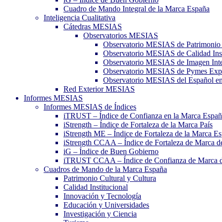
Cuadro de Mando Integral de la Marca España
Inteligencia Cualitativa
Cátedras MESIAS
Observatorios MESIAS
Observatorio MESIAS de Patrimonio 
Observatorio MESIAS de Calidad Inst
Observatorio MESIAS de Imagen Inte
Observatorio MESIAS de Pymes Expo
Observatorio MESIAS del Español e
Red Exterior MESIAS
Informes MESIAS
Informes MESIAS de Índices
iTRUST – Índice de Confianza en la Marca Espa
iStrength – Índice de Fortaleza de la Marca País
iStrength ME – Índice de Fortaleza de la Marca E
iStrength CCAA – Índice de Fortaleza de Marca 
iG – Índice de Buen Gobierno
iTRUST CCAA – Índice de Confianza de Marca 
Cuadros de Mando de la Marca España
Patrimonio Cultural y Cultura
Calidad Institucional
Innovación y Tecnología
Educación y Universidades
Investigación y Ciencia