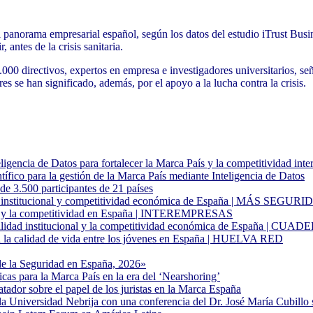
 panorama empresarial español, según los datos del estudio iTrust Bus
antes de la crisis sanitaria.
.000 directivos, expertos en empresa e investigadores universitarios, s
s se han significado, además, por el apoyo a la lucha contra la crisis.
gencia de Datos para fortalecer la Marca País y la competitividad inte
fico para la gestión de la Marca País mediante Inteligencia de Datos
500 participantes de 21 países
idad institucional y competitividad económica de España | MÁS SEGUR
idad y la competitividad en España | INTEREMPRESAS
estabilidad institucional y la competitividad económica de España
ra la calidad de vida entre los jóvenes en España | HUELVA RED
de la Seguridad en España, 2026»
cas para la Marca País en la era del ‘Nearshoring’
atador sobre el papel de los juristas en la Marca España
Universidad Nebrija con una conferencia del Dr. José María Cubillo 