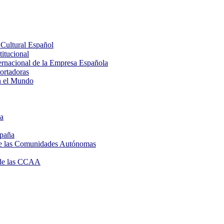
Cultural Español
itucional
rnacional de la Empresa Española
rtadoras
n el Mundo
ña
spaña
de las Comunidades Autónomas
de las CCAA