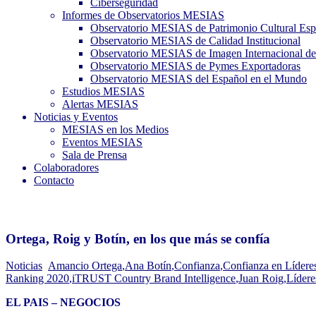
Ciberseguridad
Informes de Observatorios MESIAS
Observatorio MESIAS de Patrimonio Cultural Esp
Observatorio MESIAS de Calidad Institucional
Observatorio MESIAS de Imagen Internacional de
Observatorio MESIAS de Pymes Exportadoras
Observatorio MESIAS del Español en el Mundo
Estudios MESIAS
Alertas MESIAS
Noticias y Eventos
MESIAS en los Medios
Eventos MESIAS
Sala de Prensa
Colaboradores
Contacto
Ortega, Roig y Botín, en los que más se confía
Noticias
Amancio Ortega
,
Ana Botín
,
Confianza
,
Confianza en Lídere
Ranking 2020
,
iTRUST Country Brand Intelligence
,
Juan Roig
,
Lídere
EL PAIS – NEGOCIOS