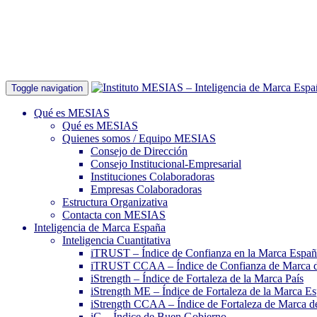
Toggle navigation
Qué es MESIAS
Qué es MESIAS
Quienes somos / Equipo MESIAS
Consejo de Dirección
Consejo Institucional-Empresarial
Instituciones Colaboradoras
Empresas Colaboradoras
Estructura Organizativa
Contacta con MESIAS
Inteligencia de Marca España
Inteligencia Cuantitativa
iTRUST – Índice de Confianza en la Marca Espa
iTRUST CCAA – Índice de Confianza de Marca 
iStrength – Índice de Fortaleza de la Marca País
iStrength ME – Índice de Fortaleza de la Marca E
iStrength CCAA – Índice de Fortaleza de Marca 
iG – Índice de Buen Gobierno