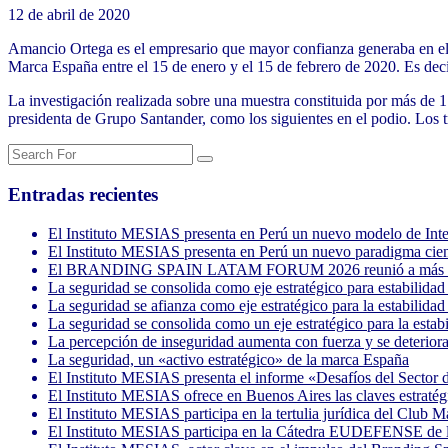
12 de abril de 2020
Amancio Ortega es el empresario que mayor confianza generaba en el
Marca España entre el 15 de enero y el 15 de febrero de 2020. Es decir, 
La investigación realizada sobre una muestra constituida por más de 1
presidenta de Grupo Santander, como los siguientes en el podio. Los tre
Entradas recientes
El Instituto MESIAS presenta en Perú un nuevo modelo de Inteli
El Instituto MESIAS presenta en Perú un nuevo paradigma cientí
El BRANDING SPAIN LATAM FORUM 2026 reunió a más de 3.
La seguridad se consolida como eje estratégico para estabil
La seguridad se afianza como eje estratégico para la estabil
La seguridad se consolida como un eje estratégico para la 
La percepción de inseguridad aumenta con fuerza y se deterio
La seguridad, un «activo estratégico» de la marca España
El Instituto MESIAS presenta el informe «Desafíos del Sector 
El Instituto MESIAS ofrece en Buenos Aires las claves estratégi
El Instituto MESIAS participa en la tertulia jurídica del Club M
El Instituto MESIAS participa en la Cátedra EUDEFENSE de la 