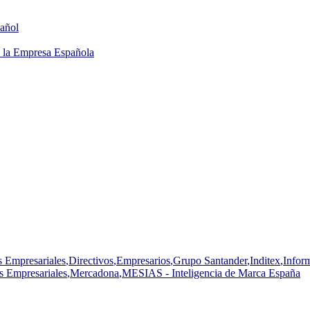
añol
 la Empresa Española
s Empresariales
,
Directivos
,
Empresarios
,
Grupo Santander
,
Inditex
,
Info
s Empresariales
,
Mercadona
,
MESIAS - Inteligencia de Marca España