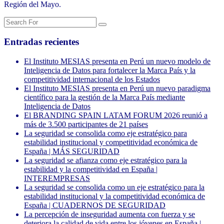
Región del Mayo.
Entradas recientes
El Instituto MESIAS presenta en Perú un nuevo modelo de
Inteligencia de Datos para fortalecer la Marca País y la
competitividad internacional de los Estados
El Instituto MESIAS presenta en Perú un nuevo paradigma
científico para la gestión de la Marca País mediante
Inteligencia de Datos
El BRANDING SPAIN LATAM FORUM 2026 reunió a
más de 3.500 participantes de 21 países
La seguridad se consolida como eje estratégico para
estabilidad institucional y competitividad económica de
España | MÁS SEGURIDAD
La seguridad se afianza como eje estratégico para la
estabilidad y la competitividad en España |
INTEREMPRESAS
La seguridad se consolida como un eje estratégico para la
estabilidad institucional y la competitividad económica de
España | CUADERNOS DE SEGURIDAD
La percepción de inseguridad aumenta con fuerza y se
deteriora la calidad de vida entre los jóvenes en España |