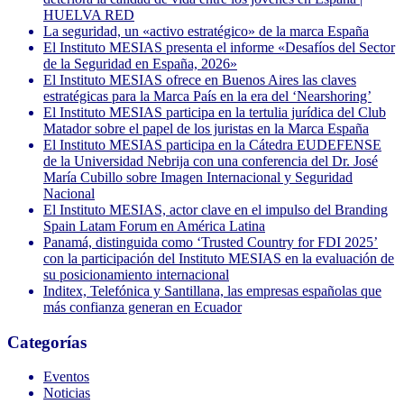
HUELVA RED
La seguridad, un «activo estratégico» de la marca España
El Instituto MESIAS presenta el informe «Desafíos del Sector
de la Seguridad en España, 2026»
El Instituto MESIAS ofrece en Buenos Aires las claves
estratégicas para la Marca País en la era del ‘Nearshoring’
El Instituto MESIAS participa en la tertulia jurídica del Club
Matador sobre el papel de los juristas en la Marca España
El Instituto MESIAS participa en la Cátedra EUDEFENSE
de la Universidad Nebrija con una conferencia del Dr. José
María Cubillo sobre Imagen Internacional y Seguridad
Nacional
El Instituto MESIAS, actor clave en el impulso del Branding
Spain Latam Forum en América Latina
Panamá, distinguida como ‘Trusted Country for FDI 2025’
con la participación del Instituto MESIAS en la evaluación de
su posicionamiento internacional
Inditex, Telefónica y Santillana, las empresas españolas que
más confianza generan en Ecuador
Categorías
Eventos
Noticias