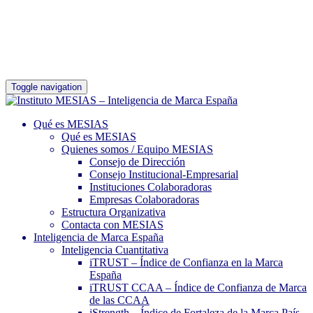
Toggle navigation
Qué es MESIAS
Qué es MESIAS
Quienes somos / Equipo MESIAS
Consejo de Dirección
Consejo Institucional-Empresarial
Instituciones Colaboradoras
Empresas Colaboradoras
Estructura Organizativa
Contacta con MESIAS
Inteligencia de Marca España
Inteligencia Cuantitativa
iTRUST – Índice de Confianza en la Marca
España
iTRUST CCAA – Índice de Confianza de Marca
de las CCAA
iStrength – Índice de Fortaleza de la Marca País