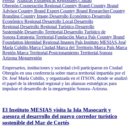
Prensa
Alianzas Estratégicas Regionales
,
Ciudad
Obregón
,
Cooperación Regional
,
Country Brand
,
Country Brand
Advisor
,
Country Brand Expert
,
Country Brand Researcher
,
Country
Branding
,
Country Image
,
Desarrollo Económico
,
Desarrollo
Económico Regional
,
Desarrollo Local
,
Desarrollo
Regional
,
Desarrollo Regional Turístico
,
Desarrollo
Sustentable
,
Desarrollo Territorial
,
Desarrollo Turístico de
Sonora
,
Estrategia Territorial
,
Fundación Marca País Country Brand
Foundation
,
Identidad Regional
,
Imagen País
,
Instituto MESIAS
,
José
María Cubillo
,
Marca Ciudad
,
Marca del Territorio
,
Marca País
,
Marca
Región
,
Marca Territorial
,
Posicionamiento Territorial
,
Sonora
Arizona Megarregión
Empresarios, instituciones y sociedad civil participaron en Ciudad
Obregón en una conferencia sobre marca territorial impartida por el
Dr. José María Cubillo, y organizada en el ITSON, donde se analizó
el papel de la identidad regional y las alianzas estratégicas para
impulsar el desarrollo de la megarregión Sonora–Arizona.
El Instituto MESIAS visita la Isla Masocarit y
asesora el desarrollo del nuevo corredor turístico
sostenible del Mar de Cortés