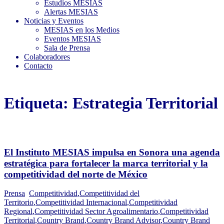
Estudios MESIAS
Alertas MESIAS
Noticias y Eventos
MESIAS en los Medios
Eventos MESIAS
Sala de Prensa
Colaboradores
Contacto
Etiqueta:
Estrategia Territorial
El Instituto MESIAS impulsa en Sonora una agenda
estratégica para fortalecer la marca territorial y la
competitividad del norte de México
Prensa
Competitividad
,
Competitividad del
Territorio
,
Competitividad Internacional
,
Competitividad
Regional
,
Competitividad Sector Agroalimentario
,
Competitividad
Territorial
,
Country Brand
,
Country Brand Advisor
,
Country Brand