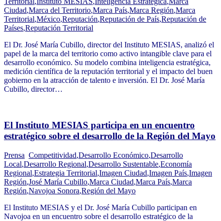
Territorial
,
Instituto MESIAS
,
Inteligencia Estratégica
,
Marca
Ciudad
,
Marca del Territorio
,
Marca País
,
Marca Región
,
Marca
Territorial
,
México
,
Reputación
,
Reputación de País
,
Reputación de
Países
,
Reputación Territorial
El Dr. José María Cubillo, director del Instituto MESIAS, analizó el
papel de la marca del territorio como activo intangible clave para el
desarrollo económico. Su modelo combina inteligencia estratégica,
medición científica de la reputación territorial y el impacto del buen
gobierno en la atracción de talento e inversión. El Dr. José María
Cubillo, director…
El Instituto MESIAS participa en un encuentro
estratégico sobre el desarrollo de la Región del Mayo
Prensa
Competitividad
,
Desarrollo Económico
,
Desarrollo
Local
,
Desarrollo Regional
,
Desarrollo Sustentable
,
Economía
Regional
,
Estrategia Territorial
,
Imagen Ciudad
,
Imagen País
,
Imagen
Región
,
José María Cubillo
,
Marca Ciudad
,
Marca País
,
Marca
Región
,
Navojoa Sonora
,
Región del Mayo
El Instituto MESIAS y el Dr. José María Cubillo participan en
Navojoa en un encuentro sobre el desarrollo estratégico de la