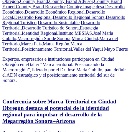
Obregón
,
Country Brand
,
Country Brand Advisor
,
Country Brand
Expert
,
Country Brand Researcher
,
Country Image
,
desa
,
Desarrollo
Económico
,
Desarrollo Económico Regional
,
Desarrollo
Local
,
Desarrollo Regional
,
Desarrollo Regional Sonora
,
Desarrollo
Regional Turístico
,
Desarrollo Sustentable
,
Desarrollo
Territorial
,
Desarrollo Turístico de Sonora
,
Estrategia
Territorial
,
Identidad Regional
,
Instituto MESIAS
,
José María
Cubillo
,
Macrorregión Sur de Sonora
,
Marca Ciudad
,
Marca del
Territorio
,
Marca País
,
Marca Región
,
Marca
Territorial
,
Posicionamiento Territorial
,
Valles del Yaqui Mayo Fuerte
Expertos, empresarios e instituciones participaron en Ciudad
Obregón en el taller “Marca territorial: Posicionando la
Macrorregión”, liderado por el Dr. José María Cubillo, para definir
el ADN estratégico y el posicionamiento territorial del sur de
Sonora.
Conferencia sobre Marca Territorial en Ciudad
Obregón destaca el potencial de la identidad
regional para impulsar el desarrollo de la
Megarregión Sonora–Arizona