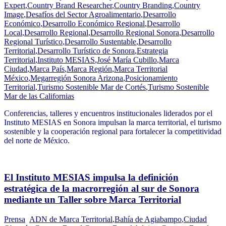
Expert
,
Country Brand Researcher
,
Country Branding
,
Country
Image
,
Desafíos del Sector Agroalimentario
,
Desarrollo
Económico
,
Desarrollo Económico Regional
,
Desarrollo
Local
,
Desarrollo Regional
,
Desarrollo Regional Sonora
,
Desarrollo
Regional Turístico
,
Desarrollo Sustentable
,
Desarrollo
Territorial
,
Desarrollo Turístico de Sonora
,
Estrategia
Territorial
,
Instituto MESIAS
,
José María Cubillo
,
Marca
Ciudad
,
Marca País
,
Marca Región
,
Marca Territorial
México
,
Megarregión Sonora Arizona
,
Posicionamiento
Territorial
,
Turismo Sostenible Mar de Cortés
,
Turismo Sostenible
Mar de las Californias
Conferencias, talleres y encuentros institucionales liderados por el
Instituto MESIAS en Sonora impulsan la marca territorial, el turismo
sostenible y la cooperación regional para fortalecer la competitividad
del norte de México.
El Instituto MESIAS impulsa la definición
estratégica de la macrorregión al sur de Sonora
mediante un Taller sobre Marca Territorial
Prensa
ADN de Marca Territorial
,
Bahía de Agiabampo
,
Ciudad