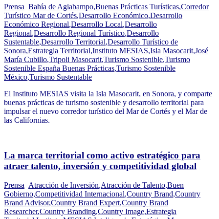
Prensa
Bahía de Agiabampo
,
Buenas Prácticas Turísticas
,
Corredor
Turístico Mar de Cortés
,
Desarrollo Económico
,
Desarrollo
Económico Regional
,
Desarrollo Local
,
Desarrollo
Regional
,
Desarrollo Regional Turístico
,
Desarrollo
Sustentable
,
Desarrollo Territorial
,
Desarrollo Turístico de
Sonora
,
Estrategia Territorial
,
Instituto MESIAS
,
Isla Masocarit
,
José
María Cubillo
,
Tripoli Masocarit
,
Turismo Sostenible
,
Turismo
Sostenible España Buenas Prácticas
,
Turismo Sostenible
México
,
Turismo Sustentable
El Instituto MESIAS visita la Isla Masocarit, en Sonora, y comparte
buenas prácticas de turismo sostenible y desarrollo territorial para
impulsar el nuevo corredor turístico del Mar de Cortés y el Mar de
las Californias.
La marca territorial como activo estratégico para
atraer talento, inversión y competitividad global
Prensa
Atracción de Inversión
,
Atracción de Talento
,
Buen
Gobierno
,
Competitividad Internacional
,
Country Brand
,
Country
Brand Advisor
,
Country Brand Expert
,
Country Brand
Researcher
,
Country Branding
,
Country Image
,
Estrategia