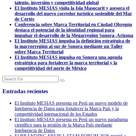
talento, inversión y competitividad global
El Instituto MESIAS visita la Isla Masocarit y asesora el
desarrollo del nuevo corredor turístico sostenible del Mar
de Cortés
Conferencia sobre Marca Territorial en Ciudad Obregón
destaca el potencial de la identidad regional para
impulsar el desarrollo de la Megarregión Sonora–Arizona
El Instituto MESIAS impulsa la definición estratégica de
la macrorregión al sur de Sonora mediante un Taller
sobre Marca Territorial
El Instituto MESIAS impulsa en Sonora una agenda
estratégica para fortalecer la marca territorial y la
competitividad del norte de México
Entradas recientes
El Instituto MESIAS presenta en Perú un nuevo modelo de
Inteligencia de Datos para fortalecer la Marca País y la
competitividad internacional de los Estados
El Instituto MESIAS presenta en Perú un nuevo paradigma
científico para la gestión de la Marca País mediante
Inteligencia de Datos
El BRANDING SPAIN LATAM FORUM 2026 reunió a