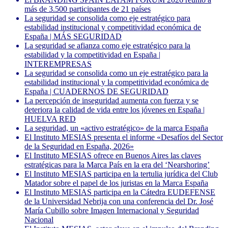
más de 3.500 participantes de 21 países
La seguridad se consolida como eje estratégico para
estabilidad institucional y competitividad económica de
España | MÁS SEGURIDAD
La seguridad se afianza como eje estratégico para la
estabilidad y la competitividad en España |
INTEREMPRESAS
La seguridad se consolida como un eje estratégico para la
estabilidad institucional y la competitividad económica de
España | CUADERNOS DE SEGURIDAD
La percepción de inseguridad aumenta con fuerza y se
deteriora la calidad de vida entre los jóvenes en España |
HUELVA RED
La seguridad, un «activo estratégico» de la marca España
El Instituto MESIAS presenta el informe «Desafíos del Sector
de la Seguridad en España, 2026»
El Instituto MESIAS ofrece en Buenos Aires las claves
estratégicas para la Marca País en la era del ‘Nearshoring’
El Instituto MESIAS participa en la tertulia jurídica del Club
Matador sobre el papel de los juristas en la Marca España
El Instituto MESIAS participa en la Cátedra EUDEFENSE
de la Universidad Nebrija con una conferencia del Dr. José
María Cubillo sobre Imagen Internacional y Seguridad
Nacional