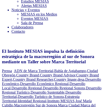
Estudios MESIAS
Alertas MESIAS
Noticias y Eventos
MESIAS en los Medios
Eventos MESIAS
Sala de Prensa
Colaboradores
Contacto
El Instituto MESIAS impulsa la definición
estratégica de la macrorregión al sur de Sonora
mediante un Taller sobre Marca Territorial
Prensa
ADN de Marca Territorial
,
Bahía de Agiabampo
,
Ciudad
Obregón
,
Country Brand
,
Country Brand Advisor
,
Country Brand
Expert
,
Country Brand Researcher
,
Country Image
,
desa
,
Desarrollo
Económico
,
Desarrollo Económico Regional
,
Desarrollo
Local
,
Desarrollo Regional
,
Desarrollo Regional Sonora
,
Desarrollo
Regional Turístico
,
Desarrollo Sustentable
,
Desarrollo
Territorial
,
Desarrollo Turístico de Sonora
,
Estrategia
Territorial
,
Identidad Regional
,
Instituto MESIAS
,
José María
Cubillo
,
Macrorregión Sur de Sonora
,
Marca Ciudad
,
Marca del