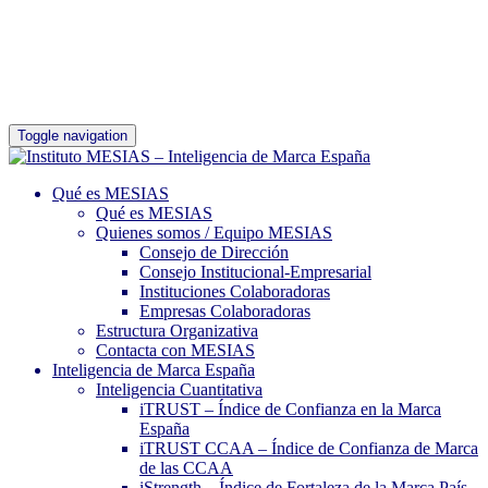
Toggle navigation
Qué es MESIAS
Qué es MESIAS
Quienes somos / Equipo MESIAS
Consejo de Dirección
Consejo Institucional-Empresarial
Instituciones Colaboradoras
Empresas Colaboradoras
Estructura Organizativa
Contacta con MESIAS
Inteligencia de Marca España
Inteligencia Cuantitativa
iTRUST – Índice de Confianza en la Marca
España
iTRUST CCAA – Índice de Confianza de Marca
de las CCAA
iStrength – Índice de Fortaleza de la Marca País