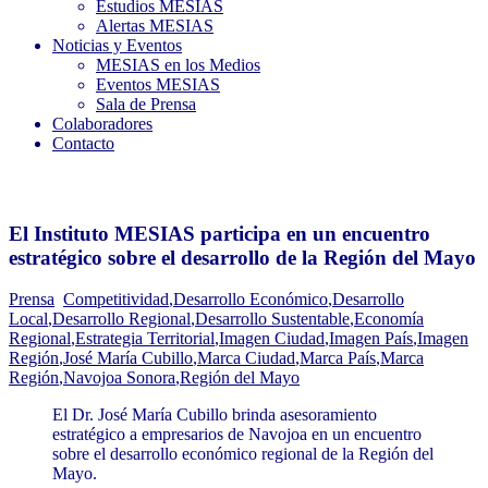
Estudios MESIAS
Alertas MESIAS
Noticias y Eventos
MESIAS en los Medios
Eventos MESIAS
Sala de Prensa
Colaboradores
Contacto
El Instituto MESIAS participa en un encuentro
estratégico sobre el desarrollo de la Región del Mayo
Prensa
Competitividad
,
Desarrollo Económico
,
Desarrollo
Local
,
Desarrollo Regional
,
Desarrollo Sustentable
,
Economía
Regional
,
Estrategia Territorial
,
Imagen Ciudad
,
Imagen País
,
Imagen
Región
,
José María Cubillo
,
Marca Ciudad
,
Marca País
,
Marca
Región
,
Navojoa Sonora
,
Región del Mayo
El Dr. José María Cubillo brinda asesoramiento
estratégico a empresarios de Navojoa en un encuentro
sobre el desarrollo económico regional de la Región del
Mayo.