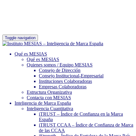
Toggle navigation
Qué es MESIAS
Qué es MESIAS
Quienes somos / Equipo MESIAS
Consejo de Dirección
Consejo Institucional-Empresarial
Instituciones Colaboradoras
Empresas Colaboradoras
Estructura Organizativa
Contacta con MESIAS
Inteligencia de Marca España
Inteligencia Cuantitativa
iTRUST – Índice de Confianza en la Marca
España
iTRUST CCAA – Índice de Confianza de Marca
de las CCAA
iStrength – Índice de Fortaleza de la Marca País