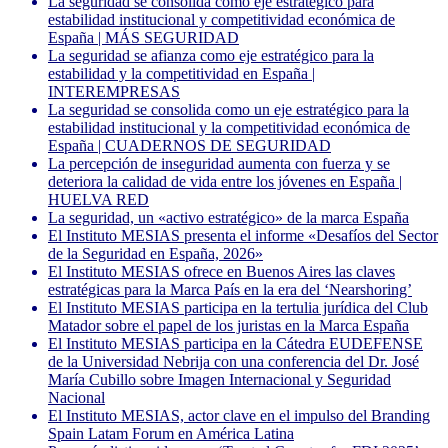
La seguridad se consolida como eje estratégico para
estabilidad institucional y competitividad económica de
España | MÁS SEGURIDAD
La seguridad se afianza como eje estratégico para la
estabilidad y la competitividad en España |
INTEREMPRESAS
La seguridad se consolida como un eje estratégico para la
estabilidad institucional y la competitividad económica de
España | CUADERNOS DE SEGURIDAD
La percepción de inseguridad aumenta con fuerza y se
deteriora la calidad de vida entre los jóvenes en España |
HUELVA RED
La seguridad, un «activo estratégico» de la marca España
El Instituto MESIAS presenta el informe «Desafíos del Sector
de la Seguridad en España, 2026»
El Instituto MESIAS ofrece en Buenos Aires las claves
estratégicas para la Marca País en la era del ‘Nearshoring’
El Instituto MESIAS participa en la tertulia jurídica del Club
Matador sobre el papel de los juristas en la Marca España
El Instituto MESIAS participa en la Cátedra EUDEFENSE
de la Universidad Nebrija con una conferencia del Dr. José
María Cubillo sobre Imagen Internacional y Seguridad
Nacional
El Instituto MESIAS, actor clave en el impulso del Branding
Spain Latam Forum en América Latina