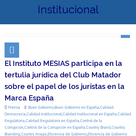
Institucional
El Instituto MESIAS participa en la
tertulia jurídica del Club Matador
sobre el papel de los juristas en la
Marca España
Prensa
Buen Gobierno
,
Buen Gobierno en España
,
Calidad
Democracia
,
Calidad Institucional
,
Calidad Institucional en España
,
Calidad
Regulatoria
,
Calidad Regulatoria en España
,
Control de la
Corrupción
,
Control de la Corrupción en España
,
Country Brand
,
Country
Branding
,
Country Image
,
Eficiencia de Gobierno
,
Eficiencia de Gobierno