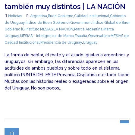
también muy distintos | LA NACIÓN
Noticias
Argentina
,
Buen Gobierno
,
Calidad Institucional
,
Gobierno
de Uruguay
,
Índice de Buen Gobierno iGovernment
,
Índice Global de Buen
Gobierno iG
,
Instituto MESIAS
,
LA NACIÓN
,
Marca Argentina
,
Marca
Uruguay
,
MESIAS - Inteligencia de Marca España
,
Observatorio MESIAS de
Calidad Institucional
,
Presidencia de Uruguay
,
Uruguay
La forma de hablar, el mate y el asado igualan a argentinos y
uruguayos; sin embargo, las diferencias aparecen en las
actitudes de ambos pueblos y sobre todo en el sistema
político PUNTA DEL ESTE Provincia Cisplatina o estado tapón.
Muchas son las historias reales o exageradas sobre el origen
del Uruguay. No son pocos…