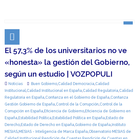
El 57,3% de los universitarios no ve
«honesta» la gestión del Gobierno,
según un estudio | VOZPOPULI
Noticias
Buen Gobierno
,
Calidad Democracia
,
Calidad
Institucional
,
Calidad Institucional en España
,
Calidad Regulatoria
,
Calidad
Regulatoria en España
,
Confianza en el Gobierno de España
,
Confianza
Gestión Gobierno de España
,
Control de la Corrupción
,
Control de la
Corrupción en España
,
Eficiencia de Gobierno
,
Eficiencia de Gobierno en
España
,
Estabilidad Política
,
Estabilidad Política en España
,
Estado de
Derecho
,
Estado de Derecho en España
,
Gobierno de España
,
Instituto
MESIAS
,
MESIAS - Inteligencia de Marca España
,
Observatorio MESIAS de
Calidad Institucional
,
Rendición de Cuentas
,
Rendición de Cuentas en