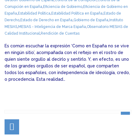
Gestión Gobierno de España
,
Control de la Corrupción
,
Control de la
Corrupción en España
,
Eficiencia de Gobierno
,
Eficiencia de Gobierno en
España
,
Estabilidad Política
,
Estabilidad Política en España
,
Estado de
Derecho
,
Estado de Derecho en España
,
Gobierno de España
,
Instituto
MESIAS
,
MESIAS - Inteligencia de Marca España
,
Observatorio MESIAS de
Calidad Institucional
,
Rendición de Cuentas
Es común escuchar la expresión ‘Como en España no se vive
en ningún sitio’, acompañada con el reflejo en el rostro de
quien siente orgullo al decirlo y sentirlo. Y, en efecto, es uno
de los grandes orgullos de ser español, que comparten
todos los españoles, con independencia de ideología, credo,
o procedencia. Esta realidad…