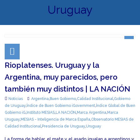
Uruguay
Rioplatenses. Uruguay y la
Argentina, muy parecidos, pero
también muy distintos | LA NACIÓN
Noticias
Argentina
,
Buen Gobierno
,
Calidad Institucional
,
Gobierno
de Uruguay
,
Índice de Buen Gobierno iGovernment
,
Índice Global de Buen
Gobierno iG
,
Instituto MESIAS
,
LA NACIÓN
,
Marca Argentina
,
Marca
Uruguay
,
MESIAS - Inteligencia de Marca España
,
Observatorio MESIAS de
Calidad Institucional
,
Presidencia de Uruguay
,
Uruguay
La forma de hablar, el mate y el asado igualan a argentinos y