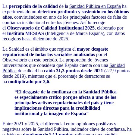
La
percepción de la calidad
de la
Sanidad Pública en España
ha
experimentado un
deterioro profundo y sostenido en los últimos
años
, convirtiéndose en uno de los principales factores de falta de
confianza institucional entre los jóvenes. Así lo recoge
el
Observatorio de Calidad Institucional 2025
, elaborado por
el
Instituto MESIAS
(Inteligencia de Marca España), con datos
recogidos hasta diciembre de 2025.
La Sanidad es el ámbito que registra el
mayor desgaste
reputacional de todas las variables analizadas
por el
Observatorio en este periodo. La proporción de jóvenes
universitarios que considera que España cuenta con una
Sanidad
Pública
de calidad ha
caído 31,3 puntos desde 2021
(-27,9 puntos
desde 2019), mientras que el porcentaje de detractores se
ha
multiplicado por 2,6
.
“El desgaste de la confianza en la Sanidad Pública
es especialmente crítico porque afecta a uno de los
principales activos reputacionales del país y tiene
implicaciones directas para la credibilidad
institucional y la imagen de España”
Entre 2021 y 2025, el diferencial entre opiniones positivas y
negativas sobre la Sanidad Pública, indicador clave de confianza, ha
sufrido un
desplome de 52,1 puntos
, reflejando una pérdida