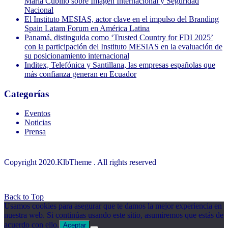
María Cubillo sobre Imagen Internacional y Seguridad
Nacional
El Instituto MESIAS, actor clave en el impulso del Branding
Spain Latam Forum en América Latina
Panamá, distinguida como ‘Trusted Country for FDI 2025’
con la participación del Instituto MESIAS en la evaluación de
su posicionamiento internacional
Inditex, Telefónica y Santillana, las empresas españolas que
más confianza generan en Ecuador
Categorías
Eventos
Noticias
Prensa
Copyright 2020.KlbTheme . All rights reserved
© Instituto MESIAS – Inteligencia de Marca España
Back to Top
Usamos cookies para asegurar que te damos la mejor experiencia en
nuestra web. Si continúas usando este sitio, asumiremos que estás de
acuerdo con ello.
Aceptar