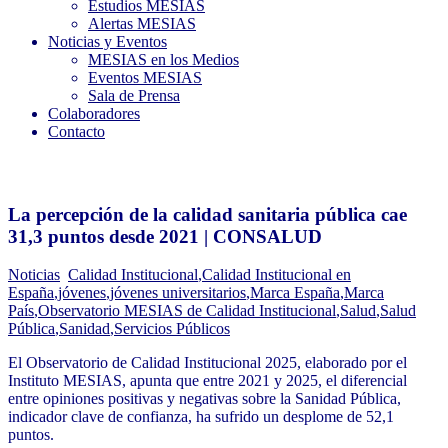
Estudios MESIAS
Alertas MESIAS
Noticias y Eventos
MESIAS en los Medios
Eventos MESIAS
Sala de Prensa
Colaboradores
Contacto
La percepción de la calidad sanitaria pública cae
31,3 puntos desde 2021 | CONSALUD
Noticias
Calidad Institucional
,
Calidad Institucional en
España
,
jóvenes
,
jóvenes universitarios
,
Marca España
,
Marca
País
,
Observatorio MESIAS de Calidad Institucional
,
Salud
,
Salud
Pública
,
Sanidad
,
Servicios Públicos
El Observatorio de Calidad Institucional 2025, elaborado por el
Instituto MESIAS, apunta que entre 2021 y 2025, el diferencial
entre opiniones positivas y negativas sobre la Sanidad Pública,
indicador clave de confianza, ha sufrido un desplome de 52,1
puntos.