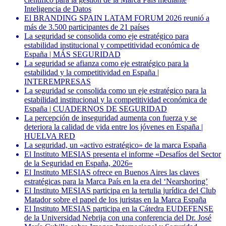
Inteligencia de Datos
El BRANDING SPAIN LATAM FORUM 2026 reunió a
más de 3.500 participantes de 21 países
La seguridad se consolida como eje estratégico para
estabilidad institucional y competitividad económica de
España | MÁS SEGURIDAD
La seguridad se afianza como eje estratégico para la
estabilidad y la competitividad en España |
INTEREMPRESAS
La seguridad se consolida como un eje estratégico para la
estabilidad institucional y la competitividad económica de
España | CUADERNOS DE SEGURIDAD
La percepción de inseguridad aumenta con fuerza y se
deteriora la calidad de vida entre los jóvenes en España |
HUELVA RED
La seguridad, un «activo estratégico» de la marca España
El Instituto MESIAS presenta el informe «Desafíos del Sector
de la Seguridad en España, 2026»
El Instituto MESIAS ofrece en Buenos Aires las claves
estratégicas para la Marca País en la era del ‘Nearshoring’
El Instituto MESIAS participa en la tertulia jurídica del Club
Matador sobre el papel de los juristas en la Marca España
El Instituto MESIAS participa en la Cátedra EUDEFENSE
de la Universidad Nebrija con una conferencia del Dr. José