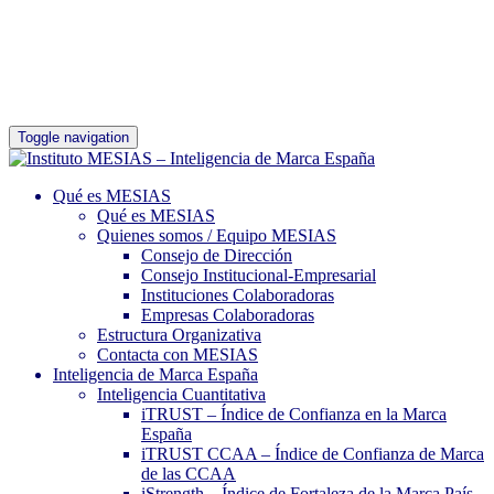
Toggle navigation
Qué es MESIAS
Qué es MESIAS
Quienes somos / Equipo MESIAS
Consejo de Dirección
Consejo Institucional-Empresarial
Instituciones Colaboradoras
Empresas Colaboradoras
Estructura Organizativa
Contacta con MESIAS
Inteligencia de Marca España
Inteligencia Cuantitativa
iTRUST – Índice de Confianza en la Marca
España
iTRUST CCAA – Índice de Confianza de Marca
de las CCAA
iStrength – Índice de Fortaleza de la Marca País