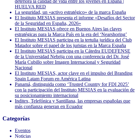
deteriora la calidad de vida entre los jóvenes en España |
HUELVA RED
La seguridad, un «activo estratégico» de la marca España
El Instituto MESIAS presenta el informe «Desafíos del Sector
de la Seguridad en España, 2026»
El Instituto MESIAS ofrece en Buenos Aires las claves
estratégicas para la Marca País en la era del ‘Nearshoring’
El Instituto MESIAS participa en la tertulia jurídica del Club
Matador sobre el papel de los juristas en la Marca España
El Instituto MESIAS participa en la Cátedra EUDEFENSE
de la Universidad Nebrija con una conferencia del Dr. José
María Cubillo sobre Imagen Internacional y Seguridad
Nacional
El Instituto MESIAS, actor clave en el impulso del Branding
Spain Latam Forum en América Latina
Panamá, distinguida como ‘Trusted Country for FDI 2025’
con la participación del Instituto MESIAS en la evaluación de
su posicionamiento internacional
Inditex, Telefónica y Santillana, las empresas españolas que
más confianza generan en Ecuador
Categorías
Eventos
Noticias