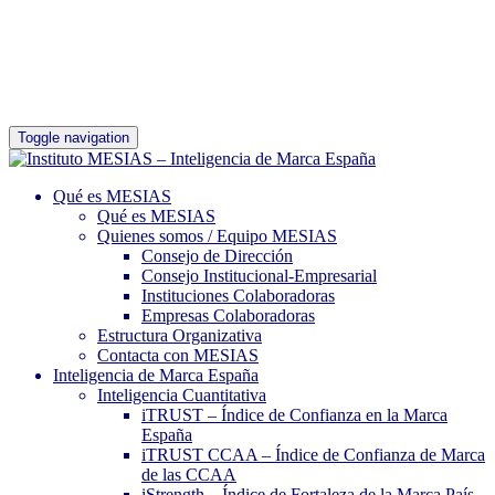
Toggle navigation
Qué es MESIAS
Qué es MESIAS
Quienes somos / Equipo MESIAS
Consejo de Dirección
Consejo Institucional-Empresarial
Instituciones Colaboradoras
Empresas Colaboradoras
Estructura Organizativa
Contacta con MESIAS
Inteligencia de Marca España
Inteligencia Cuantitativa
iTRUST – Índice de Confianza en la Marca
España
iTRUST CCAA – Índice de Confianza de Marca
de las CCAA
iStrength – Índice de Fortaleza de la Marca País