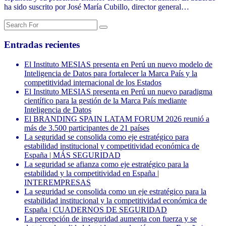
ha sido suscrito por José María Cubillo, director general…
Entradas recientes
El Instituto MESIAS presenta en Perú un nuevo modelo de
Inteligencia de Datos para fortalecer la Marca País y la
competitividad internacional de los Estados
El Instituto MESIAS presenta en Perú un nuevo paradigma
científico para la gestión de la Marca País mediante
Inteligencia de Datos
El BRANDING SPAIN LATAM FORUM 2026 reunió a
más de 3.500 participantes de 21 países
La seguridad se consolida como eje estratégico para
estabilidad institucional y competitividad económica de
España | MÁS SEGURIDAD
La seguridad se afianza como eje estratégico para la
estabilidad y la competitividad en España |
INTEREMPRESAS
La seguridad se consolida como un eje estratégico para la
estabilidad institucional y la competitividad económica de
España | CUADERNOS DE SEGURIDAD
La percepción de inseguridad aumenta con fuerza y se