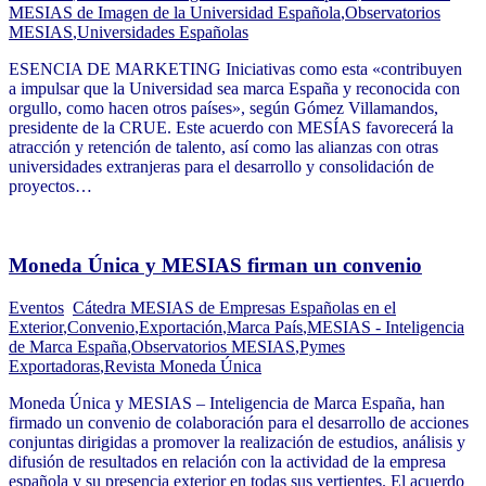
MESIAS de Imagen de la Universidad Española
,
Observatorios
MESIAS
,
Universidades Españolas
ESENCIA DE MARKETING Iniciativas como esta «contribuyen
a impulsar que la Universidad sea marca España y reconocida con
orgullo, como hacen otros países», según Gómez Villamandos,
presidente de la CRUE. Este acuerdo con MESÍAS favorecerá la
atracción y retención de talento, así como las alianzas con otras
universidades extranjeras para el desarrollo y consolidación de
proyectos…
Moneda Única y MESIAS firman un convenio
Eventos
Cátedra MESIAS de Empresas Españolas en el
Exterior
,
Convenio
,
Exportación
,
Marca País
,
MESIAS - Inteligencia
de Marca España
,
Observatorios MESIAS
,
Pymes
Exportadoras
,
Revista Moneda Única
Moneda Única y MESIAS – Inteligencia de Marca España, han
firmado un convenio de colaboración para el desarrollo de acciones
conjuntas dirigidas a promover la realización de estudios, análisis y
difusión de resultados en relación con la actividad de la empresa
española y su presencia exterior en todas sus vertientes. El acuerdo