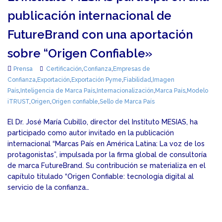
publicación internacional de
FutureBrand con una aportación
sobre “Origen Confiable»
Prensa
Certificación
,
Confianza
,
Empresas de
Confianza
,
Exportación
,
Exportación Pyme
,
Fiabilidad
,
Imagen
País
,
Inteligencia de Marca País
,
Internacionalización
,
Marca País
,
Modelo
iTRUST
,
Origen
,
Origen confiable
,
Sello de Marca País
El Dr. José María Cubillo, director del Instituto MESIAS, ha
participado como autor invitado en la publicación
internacional “Marcas País en América Latina: La voz de los
protagonistas”, impulsada por la firma global de consultoría
de marca FutureBrand. Su contribución se materializa en el
capítulo titulado “Origen Confiable: tecnología digital al
servicio de la confianza…