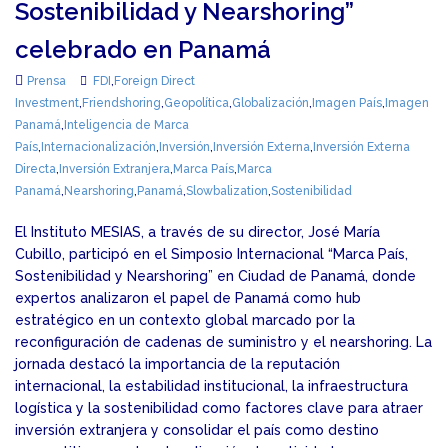
Sostenibilidad y Nearshoring”
celebrado en Panamá
Prensa
FDI
,
Foreign Direct
Investment
,
Friendshoring
,
Geopolítica
,
Globalización
,
Imagen País
,
Imagen
Panamá
,
Inteligencia de Marca
País
,
Internacionalización
,
Inversión
,
Inversión Externa
,
Inversión Externa
Directa
,
Inversión Extranjera
,
Marca País
,
Marca
Panamá
,
Nearshoring
,
Panamá
,
Slowbalization
,
Sostenibilidad
El Instituto MESIAS, a través de su director, José María
Cubillo, participó en el Simposio Internacional “Marca País,
Sostenibilidad y Nearshoring” en Ciudad de Panamá, donde
expertos analizaron el papel de Panamá como hub
estratégico en un contexto global marcado por la
reconfiguración de cadenas de suministro y el nearshoring. La
jornada destacó la importancia de la reputación
internacional, la estabilidad institucional, la infraestructura
logística y la sostenibilidad como factores clave para atraer
inversión extranjera y consolidar el país como destino