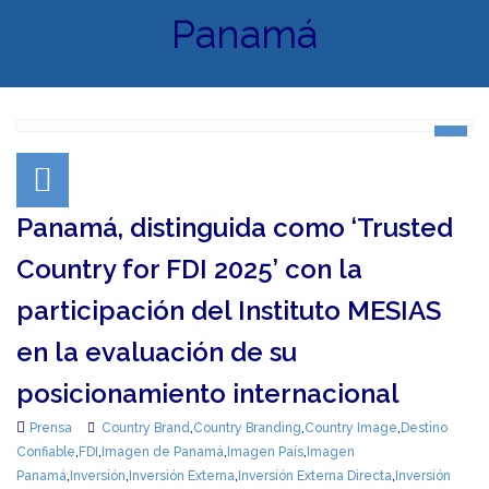
Panamá
Panamá, distinguida como ‘Trusted
Country for FDI 2025’ con la
participación del Instituto MESIAS
en la evaluación de su
posicionamiento internacional
Prensa
Country Brand
,
Country Branding
,
Country Image
,
Destino
Confiable
,
FDI
,
Imagen de Panamá
,
Imagen País
,
Imagen
Panamá
,
Inversión
,
Inversión Externa
,
Inversión Externa Directa
,
Inversión