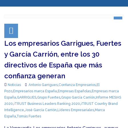
Los empresarios Garrigues, Fuertes
y García Carrión, entre los 30
directivos de España que más
confianza generan
Noticias
Antonio Garrigues
,
Confianza Empresarios
,
El
Pozo
,
Empresarios marca España
,
Empresas Españolas
,
Empresas marca
España
,
GARRIGUES
,
Grupo Fuertes
,
Grupo García Carrión
,
Informe MESIAS
2020
,
iTRUST Business Leaders Ranking 2020
,
iTRUST Country Brand
Intelligence
,
José García Carrión
,
Líderes Empresariales
,
Marca
España
,
Tomás Fuertes