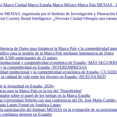
lo
,
Marca Ciudad
,
Marca España
,
Marca México
,
Marca País
,
MESIAS - In
uto MESIAS, organizada por el Instituto de Investigación y Planeació
rust Country Brand Intelligence. ¿Necesita Ciudad Obregón una estrate
gencia de Datos para fortalecer la Marca País y la competitividad inte
fico para la gestión de la Marca País mediante Inteligencia de Datos
500 participantes de 21 países
idad institucional y competitividad económica de España | MÁS SEGUR
idad y la competitividad en España | INTEREMPRESAS
estabilidad institucional y la competitividad económica de España
ra la calidad de vida entre los jóvenes en España | HUELVA RED
de la Seguridad en España, 2026»
cas para la Marca País en la era del ‘Nearshoring’
atador sobre el papel de los juristas en la Marca España
Universidad Nebrija con una conferencia del Dr. José María Cubillo 
Spain Latam Forum en América Latina
a participación del Instituto MESIAS en la evaluación de su posiciona
ás confianza generan en Ecuador