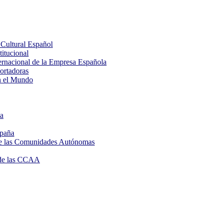
Cultural Español
itucional
rnacional de la Empresa Española
rtadoras
n el Mundo
ña
spaña
de las Comunidades Autónomas
de las CCAA