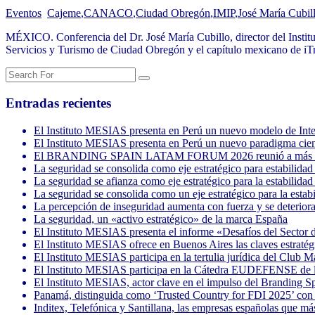
Eventos
Cajeme
,
CANACO
,
Ciudad Obregón
,
IMIP
,
José María Cubil
MÉXICO. Conferencia del Dr. José María Cubillo, director del Instit
Servicios y Turismo de Ciudad Obregón y el capítulo mexicano de iT
Entradas recientes
El Instituto MESIAS presenta en Perú un nuevo modelo de Inteli
El Instituto MESIAS presenta en Perú un nuevo paradigma cientí
El BRANDING SPAIN LATAM FORUM 2026 reunió a más de 3.
La seguridad se consolida como eje estratégico para estabil
La seguridad se afianza como eje estratégico para la estabil
La seguridad se consolida como un eje estratégico para la 
La percepción de inseguridad aumenta con fuerza y se deterio
La seguridad, un «activo estratégico» de la marca España
El Instituto MESIAS presenta el informe «Desafíos del Sector 
El Instituto MESIAS ofrece en Buenos Aires las claves estratégi
El Instituto MESIAS participa en la tertulia jurídica del Club M
El Instituto MESIAS participa en la Cátedra EUDEFENSE de la 
El Instituto MESIAS, actor clave en el impulso del Branding 
Panamá, distinguida como ‘Trusted Country for FDI 2025’ con l
Inditex, Telefónica y Santillana, las empresas españolas que m