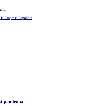
añol
 la Empresa Española
st-pandemia’