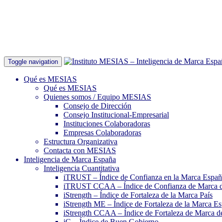
Toggle navigation
Qué es MESIAS
Qué es MESIAS
Quienes somos / Equipo MESIAS
Consejo de Dirección
Consejo Institucional-Empresarial
Instituciones Colaboradoras
Empresas Colaboradoras
Estructura Organizativa
Contacta con MESIAS
Inteligencia de Marca España
Inteligencia Cuantitativa
iTRUST – Índice de Confianza en la Marca Espa
iTRUST CCAA – Índice de Confianza de Marca 
iStrength – Índice de Fortaleza de la Marca País
iStrength ME – Índice de Fortaleza de la Marca E
iStrength CCAA – Índice de Fortaleza de Marca 
iG – Índice de Buen Gobierno