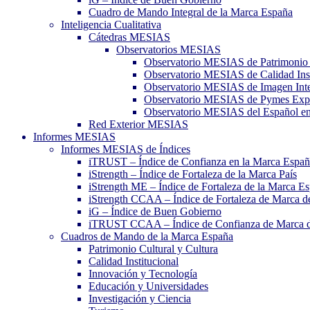
Cuadro de Mando Integral de la Marca España
Inteligencia Cualitativa
Cátedras MESIAS
Observatorios MESIAS
Observatorio MESIAS de Patrimonio 
Observatorio MESIAS de Calidad Inst
Observatorio MESIAS de Imagen Inte
Observatorio MESIAS de Pymes Expo
Observatorio MESIAS del Español e
Red Exterior MESIAS
Informes MESIAS
Informes MESIAS de Índices
iTRUST – Índice de Confianza en la Marca Espa
iStrength – Índice de Fortaleza de la Marca País
iStrength ME – Índice de Fortaleza de la Marca E
iStrength CCAA – Índice de Fortaleza de Marca 
iG – Índice de Buen Gobierno
iTRUST CCAA – Índice de Confianza de Marca 
Cuadros de Mando de la Marca España
Patrimonio Cultural y Cultura
Calidad Institucional
Innovación y Tecnología
Educación y Universidades
Investigación y Ciencia