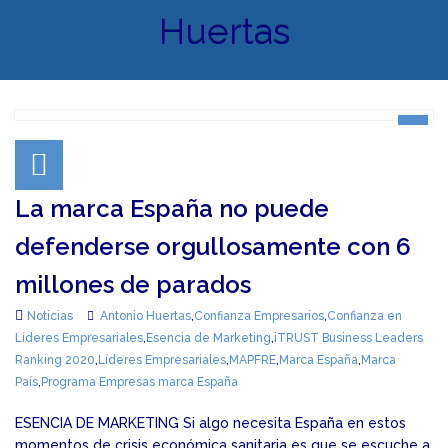
Huertas
La marca España no puede
defenderse orgullosamente con 6
millones de parados
Noticias
Antonio Huertas
,
Confianza Empresarios
,
Confianza en
Líderes Empresariales
,
Esencia de Marketing
,
iTRUST Business Leaders
Ranking 2020
,
Líderes Empresariales
,
MAPFRE
,
Marca España
,
Marca
País
,
Programa Empresas marca España
ESENCIA DE MARKETING Si algo necesita España en estos
momentos de crisis económica sanitaria es que se escuche a