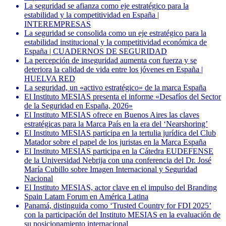
La seguridad se afianza como eje estratégico para la
estabilidad y la competitividad en España |
INTEREMPRESAS
La seguridad se consolida como un eje estratégico para la
estabilidad institucional y la competitividad económica de
España | CUADERNOS DE SEGURIDAD
La percepción de inseguridad aumenta con fuerza y se
deteriora la calidad de vida entre los jóvenes en España |
HUELVA RED
La seguridad, un «activo estratégico» de la marca España
El Instituto MESIAS presenta el informe «Desafíos del Sector
de la Seguridad en España, 2026»
El Instituto MESIAS ofrece en Buenos Aires las claves
estratégicas para la Marca País en la era del ‘Nearshoring’
El Instituto MESIAS participa en la tertulia jurídica del Club
Matador sobre el papel de los juristas en la Marca España
El Instituto MESIAS participa en la Cátedra EUDEFENSE
de la Universidad Nebrija con una conferencia del Dr. José
María Cubillo sobre Imagen Internacional y Seguridad
Nacional
El Instituto MESIAS, actor clave en el impulso del Branding
Spain Latam Forum en América Latina
Panamá, distinguida como ‘Trusted Country for FDI 2025’
con la participación del Instituto MESIAS en la evaluación de
su posicionamiento internacional