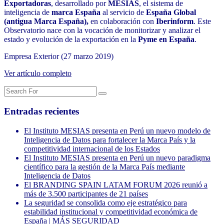
Exportadoras
, desarrollado por
MESIAS
, el sistema de
inteligencia de
marca España
al servicio de
España Global
(antigua Marca España),
en colaboración con
Iberinform
. Este
Observatorio nace con la vocación de monitorizar y analizar el
estado y evolución de la exportación en la
Pyme en España
.
Empresa Exterior (27 marzo 2019)
Ver artículo completo
Entradas recientes
El Instituto MESIAS presenta en Perú un nuevo modelo de
Inteligencia de Datos para fortalecer la Marca País y la
competitividad internacional de los Estados
El Instituto MESIAS presenta en Perú un nuevo paradigma
científico para la gestión de la Marca País mediante
Inteligencia de Datos
El BRANDING SPAIN LATAM FORUM 2026 reunió a
más de 3.500 participantes de 21 países
La seguridad se consolida como eje estratégico para
estabilidad institucional y competitividad económica de
España | MÁS SEGURIDAD