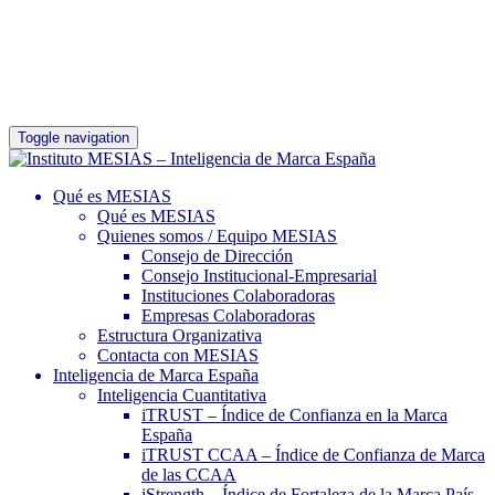
Toggle navigation
Qué es MESIAS
Qué es MESIAS
Quienes somos / Equipo MESIAS
Consejo de Dirección
Consejo Institucional-Empresarial
Instituciones Colaboradoras
Empresas Colaboradoras
Estructura Organizativa
Contacta con MESIAS
Inteligencia de Marca España
Inteligencia Cuantitativa
iTRUST – Índice de Confianza en la Marca
España
iTRUST CCAA – Índice de Confianza de Marca
de las CCAA
iStrength – Índice de Fortaleza de la Marca País