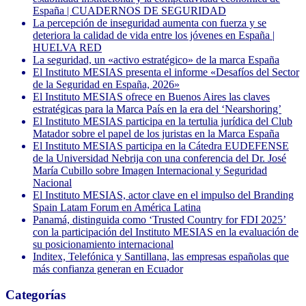
España | CUADERNOS DE SEGURIDAD
La percepción de inseguridad aumenta con fuerza y se
deteriora la calidad de vida entre los jóvenes en España |
HUELVA RED
La seguridad, un «activo estratégico» de la marca España
El Instituto MESIAS presenta el informe «Desafíos del Sector
de la Seguridad en España, 2026»
El Instituto MESIAS ofrece en Buenos Aires las claves
estratégicas para la Marca País en la era del ‘Nearshoring’
El Instituto MESIAS participa en la tertulia jurídica del Club
Matador sobre el papel de los juristas en la Marca España
El Instituto MESIAS participa en la Cátedra EUDEFENSE
de la Universidad Nebrija con una conferencia del Dr. José
María Cubillo sobre Imagen Internacional y Seguridad
Nacional
El Instituto MESIAS, actor clave en el impulso del Branding
Spain Latam Forum en América Latina
Panamá, distinguida como ‘Trusted Country for FDI 2025’
con la participación del Instituto MESIAS en la evaluación de
su posicionamiento internacional
Inditex, Telefónica y Santillana, las empresas españolas que
más confianza generan en Ecuador
Categorías