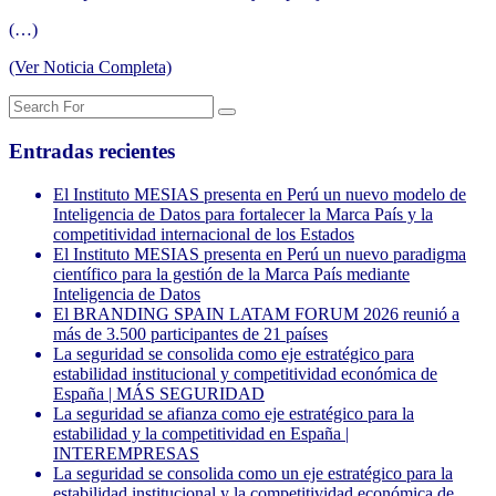
(…)
(Ver Noticia Completa)
Entradas recientes
El Instituto MESIAS presenta en Perú un nuevo modelo de
Inteligencia de Datos para fortalecer la Marca País y la
competitividad internacional de los Estados
El Instituto MESIAS presenta en Perú un nuevo paradigma
científico para la gestión de la Marca País mediante
Inteligencia de Datos
El BRANDING SPAIN LATAM FORUM 2026 reunió a
más de 3.500 participantes de 21 países
La seguridad se consolida como eje estratégico para
estabilidad institucional y competitividad económica de
España | MÁS SEGURIDAD
La seguridad se afianza como eje estratégico para la
estabilidad y la competitividad en España |
INTEREMPRESAS
La seguridad se consolida como un eje estratégico para la
estabilidad institucional y la competitividad económica de