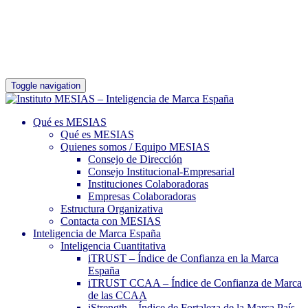
Toggle navigation
Qué es MESIAS
Qué es MESIAS
Quienes somos / Equipo MESIAS
Consejo de Dirección
Consejo Institucional-Empresarial
Instituciones Colaboradoras
Empresas Colaboradoras
Estructura Organizativa
Contacta con MESIAS
Inteligencia de Marca España
Inteligencia Cuantitativa
iTRUST – Índice de Confianza en la Marca
España
iTRUST CCAA – Índice de Confianza de Marca
de las CCAA
iStrength – Índice de Fortaleza de la Marca País