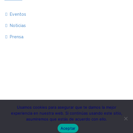
Eventos
Noticias
Prensa
Usamos cookies para asegurar que te damos la mejor
experiencia en nuestra web. Si continúas usando este sitio,
Copyright 2020.KlbTheme . All rights reserved
asumiremos que estás de acuerdo con ello.
© Instituto MESIAS – Inteligencia de Marca España
Aceptar