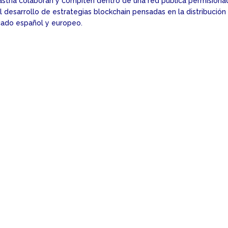
astria colaboran y compiten dentro de una red pública permisiona
desarrollo de estrategias blockchain pensadas en la distribución
cado español y europeo.