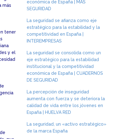
económica de España | MÁS
ra más
SEGURIDAD
La seguridad se afianza como eje
estratégico para la estabilidad y la
en tener
competitividad en España |
as
INTEREMPRESAS
diana
des y el
La seguridad se consolida como un
ecesidad
eje estratégico para la estabilidad
institucional y la competitividad
económica de España | CUADERNOS
DE SEGURIDAD
de
La percepción de inseguridad
igencia
aumenta con fuerza y se deteriora la
calidad de vida entre los jóvenes en
España | HUELVA RED
La seguridad, un «activo estratégico»
de la marca España
 de