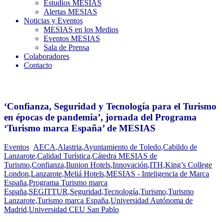
Estudios MESIAS
Alertas MESIAS
Noticias y Eventos
MESIAS en los Medios
Eventos MESIAS
Sala de Prensa
Colaboradores
Contacto
‘Confianza, Seguridad y Tecnología para el Turismo
en épocas de pandemia’, jornada del Programa
‘Turismo marca España’ de MESIAS
Eventos
AECA
,
Alastria
,
Ayuntamiento de Toledo
,
Cabildo de
Lanzarote
,
Calidad Turística
,
Cátedra MESIAS de
Turismo
,
Confianza
,
Ilunion Hotels
,
Innovación
,
ITH
,
King’s College
London
,
Lanzarote
,
Meliá Hotels
,
MESIAS - Inteligencia de Marca
España
,
Programa Turismo marca
España
,
SEGITTUR
,
Seguridad
,
Tecnología
,
Turismo
,
Turismo
Lanzarote
,
Turismo marca España
,
Universidad Autónoma de
Madrid
,
Universidad CEU San Pablo