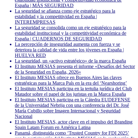
España | MÁS SEGURIDAD
La seguridad se afianza como eje estratégico para la
estabilidad y la competitividad en España |
INTEREMPRESAS
La seguridad se consolida como un eje estratégico para la
estabilidad institucional y la competitividad económica de
España | CUADERNOS DE SEGURIDAD
La percepción de inseguridad aumenta con fuerza y se
deteriora la calidad de vida entre los jóvenes en España |
HUELVA RED
La seguridad, un «activo estratégico» de la marca España
El Instituto MESIAS presenta el informe «Desafíos del Sector
de la Seguridad en España, 2026»
El Instituto MESIAS ofrece en Buenos Aires las claves
estratégicas para la Marca País en la era del ‘Nearshoring’
El Instituto MESIAS participa en la tertulia jurídica del Club
Matador sobre el papel de los juristas en la Marca España
El Instituto MESIAS participa en la Cátedra EUDEFENSE
de la Universidad Nebrija con una conferencia del Dr. José
María Cubillo sobre Imagen Internacional y Seguridad
Nacional
El Instituto MESIAS, actor clave en el impulso del Branding
Spain Latam Forum en América Latina
Panamá, distinguida como ‘Trusted Country for FDI 2025’