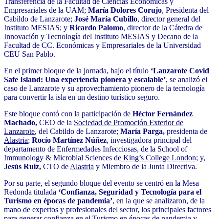
Transferencia de la Facultad de Ciencias Económicas y
Empresariales de la UAM;
María Dolores Corujo
, Presidenta del
Cabildo de Lanzarote;
José María Cubillo
, director general del
Instituto MESIAS; y
Ricardo Palomo
, director de la Cátedra de
Innovación y Tecnología del Instituto MESIAS y Decano de la
Facultad de CC. Económicas y Empresariales de la Universidad
CEU San Pablo.
En el primer bloque de la jornada, bajo el título
‘Lanzarote Covid
Safe Island: Una experiencia pionera y escalable’
, se analizó el
caso de Lanzarote y su aprovechamiento pionero de la tecnología
para convertir la isla en un destino turístico seguro.
Este bloque contó con la participación de
Héctor Fernández
Machado,
CEO de la
Sociedad de Promoción Exterior de
Lanzarote
, del Cabildo de Lanzarote;
María Parga,
presidenta de
Alastria
;
Rocío Martínez Núñez
, investigadora principal del
departamento de Enfermedades Infecciosas, de la School of
Immunology & Microbial Sciences de
King’s College London
; y,
Jesús Ruiz,
CTO de
Alastria
y Miembro de la Junta Directiva.
Por su parte, el segundo bloque del evento se centró en la Mesa
Redonda titulada
‘Confianza, Seguridad y Tecnología para el
Turismo en épocas de pandemia’
, en la que se analizaron, de la
mano de expertos y profesionales del sector, los principales factores
para generar confianza en el Turismo en épocas de pandemia y