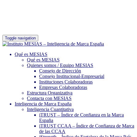
Toggle navigation
Qué es MESIAS
Qué es MESIAS
Quienes somos / Equipo MESIAS
Consejo de Dirección
Consejo Institucional-Empresarial
Instituciones Colaboradoras
Empresas Colaboradoras
Estructura Organizativa
Contacta con MESIAS
Inteligencia de Marca España
Inteligencia Cuantitativa
iTRUST – Índice de Confianza en la Marca
España
iTRUST CCAA – Índice de Confianza de Marca
de las CCAA
iStrength – Índice de Fortaleza de la Marca País