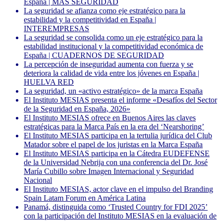
España | MÁS SEGURIDAD
La seguridad se afianza como eje estratégico para la
estabilidad y la competitividad en España |
INTEREMPRESAS
La seguridad se consolida como un eje estratégico para la
estabilidad institucional y la competitividad económica de
España | CUADERNOS DE SEGURIDAD
La percepción de inseguridad aumenta con fuerza y se
deteriora la calidad de vida entre los jóvenes en España |
HUELVA RED
La seguridad, un «activo estratégico» de la marca España
El Instituto MESIAS presenta el informe «Desafíos del Sector
de la Seguridad en España, 2026»
El Instituto MESIAS ofrece en Buenos Aires las claves
estratégicas para la Marca País en la era del ‘Nearshoring’
El Instituto MESIAS participa en la tertulia jurídica del Club
Matador sobre el papel de los juristas en la Marca España
El Instituto MESIAS participa en la Cátedra EUDEFENSE
de la Universidad Nebrija con una conferencia del Dr. José
María Cubillo sobre Imagen Internacional y Seguridad
Nacional
El Instituto MESIAS, actor clave en el impulso del Branding
Spain Latam Forum en América Latina
Panamá, distinguida como ‘Trusted Country for FDI 2025’
con la participación del Instituto MESIAS en la evaluación de