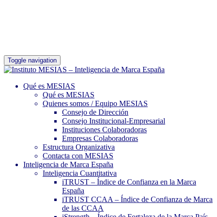
Toggle navigation
Qué es MESIAS
Qué es MESIAS
Quienes somos / Equipo MESIAS
Consejo de Dirección
Consejo Institucional-Empresarial
Instituciones Colaboradoras
Empresas Colaboradoras
Estructura Organizativa
Contacta con MESIAS
Inteligencia de Marca España
Inteligencia Cuantitativa
iTRUST – Índice de Confianza en la Marca
España
iTRUST CCAA – Índice de Confianza de Marca
de las CCAA
iStrength – Índice de Fortaleza de la Marca País