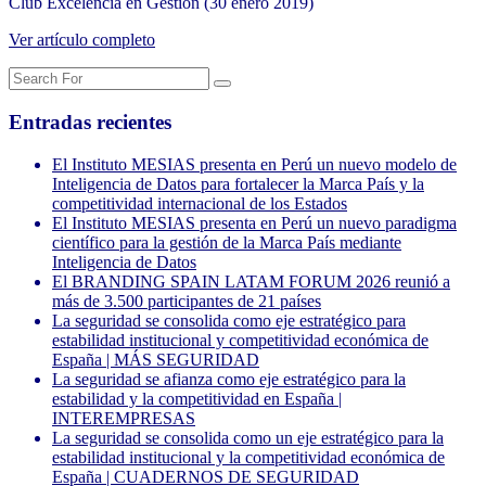
Club Excelencia en Gestión (30 enero 2019)
Ver artículo completo
Entradas recientes
El Instituto MESIAS presenta en Perú un nuevo modelo de
Inteligencia de Datos para fortalecer la Marca País y la
competitividad internacional de los Estados
El Instituto MESIAS presenta en Perú un nuevo paradigma
científico para la gestión de la Marca País mediante
Inteligencia de Datos
El BRANDING SPAIN LATAM FORUM 2026 reunió a
más de 3.500 participantes de 21 países
La seguridad se consolida como eje estratégico para
estabilidad institucional y competitividad económica de
España | MÁS SEGURIDAD
La seguridad se afianza como eje estratégico para la
estabilidad y la competitividad en España |
INTEREMPRESAS
La seguridad se consolida como un eje estratégico para la
estabilidad institucional y la competitividad económica de
España | CUADERNOS DE SEGURIDAD