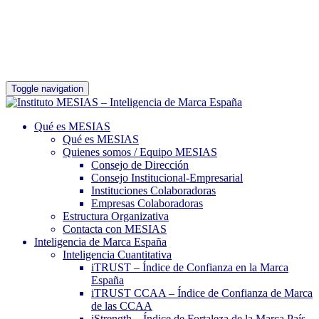
Toggle navigation
Qué es MESIAS
Qué es MESIAS
Quienes somos / Equipo MESIAS
Consejo de Dirección
Consejo Institucional-Empresarial
Instituciones Colaboradoras
Empresas Colaboradoras
Estructura Organizativa
Contacta con MESIAS
Inteligencia de Marca España
Inteligencia Cuantitativa
iTRUST – Índice de Confianza en la Marca
España
iTRUST CCAA – Índice de Confianza de Marca
de las CCAA
iStrength – Índice de Fortaleza de la Marca País