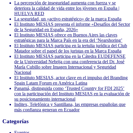
La percepción de inseguridad aumenta con fuerza y se
deteriora la calidad de vida entre los jóvenes en España |
HUELVA RED
La seguridad, un «activo estratégico» de la marca España
El Instituto MESIAS presenta el informe «Desafíos del Sector
de la Seguridad en España, 2026»
El Instituto MESIAS ofrece en Buenos Aires las claves
estratégicas para la Marca País en la era del ‘Nearshoring’
El Instituto MESIAS participa en la tertulia jurídica del Club
Matador sobre el papel de los juristas en la Marca España
El Instituto MESIAS participa en la Cátedra EUDEFENSE
de la Universidad Nebrija con una conferencia del Dr. José
María Cubillo sobre Imagen Internacional y Seguridad
Nacional
El Instituto MESIAS, actor clave en el impulso del Branding
Spain Latam Forum en América Latina
Panamá, distinguida como ‘Trusted Country for FDI 2025’
con la participación del Instituto MESIAS en la evaluación de
su posicionamiento internacional
Inditex, Telefónica y Santillana, las empresas españolas que
más confianza generan en Ecuador
Categorías
Eventos