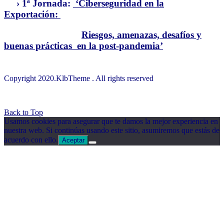
› 1ª Jornada:
‘Ciberseguridad en la
Exportación:
Riesgos, amenazas, desafíos y
buenas prácticas en la post-pandemia’
Copyright 2020.KlbTheme . All rights reserved
© Instituto MESIAS – Inteligencia de Marca España
Back to Top
Usamos cookies para asegurar que te damos la mejor experiencia en
nuestra web. Si continúas usando este sitio, asumiremos que estás de
acuerdo con ello.
Aceptar