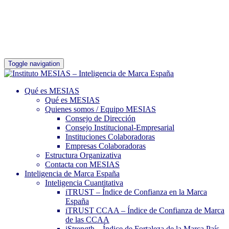
Toggle navigation
Qué es MESIAS
Qué es MESIAS
Quienes somos / Equipo MESIAS
Consejo de Dirección
Consejo Institucional-Empresarial
Instituciones Colaboradoras
Empresas Colaboradoras
Estructura Organizativa
Contacta con MESIAS
Inteligencia de Marca España
Inteligencia Cuantitativa
iTRUST – Índice de Confianza en la Marca
España
iTRUST CCAA – Índice de Confianza de Marca
de las CCAA
iStrength – Índice de Fortaleza de la Marca País